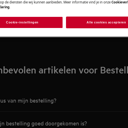
Zoek tussen onze ondersteuningsartikelen
 op de diensten die wij kunnen aanbieden. Meer informatie vind je in onze
Cookiever
laring
.
Cookie-instellingen
Alle cookies accepteren
bevolen artikelen voor Bestel
tus van mijn bestelling?
ijn bestelling goed doorgekomen is?