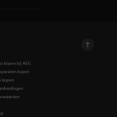
ks kopen bij AEG
pparaten kopen
n kopen
aanbiedingen
orwaarden
id