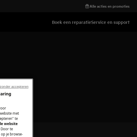
Alle acties en promoties
Boek een reparatie
Service en support
g
 zonder accepteren
varing
voor
 website met
epteren" te
 de website
 Door te
n op je browse-