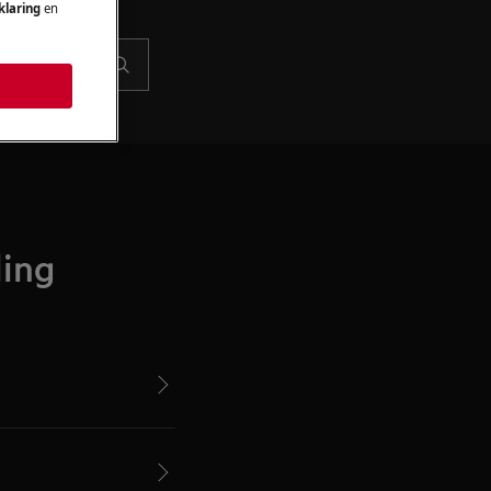
klaring
en
ling