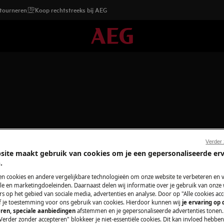
etourneren
Koop rechtstreeks bij AEG
Ondersteuning voor Bestellin
Verder
site maakt gebruik van cookies om je een gepersonaliseerde er
.
en cookies en andere vergelijkbare technologieën om onze website te verbeteren en 
e en marketingdoeleinden. Daarnaast delen wij informatie over je gebruik van onze
s op het gebied van sociale media, advertenties en analyse. Door op "Alle cookies acc
ef je toestemming voor ons gebruik van cookies. Hierdoor kunnen wij
je ervaring op
ren, speciale aanbiedingen
afstemmen en je gepersonaliseerde advertenties tonen.
Verder zonder accepteren" blokkeer je niet-essentiële cookies. Dit kan invloed hebbe