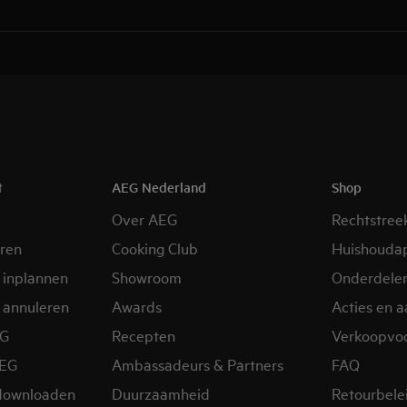
t
AEG Nederland
Shop
Over AEG
Rechtstree
eren
Cooking Club
Huishouda
 inplannen
Showroom
Onderdele
 annuleren
Awards
Acties en 
EG
Recepten
Verkoopvo
AEG
Ambassadeurs & Partners
FAQ
downloaden
Duurzaamheid
Retourbele