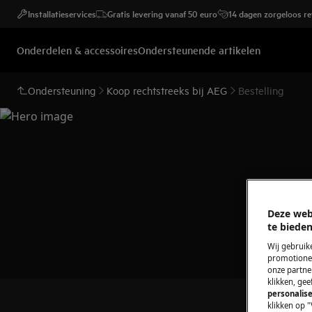
Installatieservices
Gratis levering vanaf 50 euro
14 dagen zorgeloos r
Onderdelen & accessoires
Ondersteunende artikelen
Ondersteuning
Koop rechtstreeks bij AEG
Bestelling
Deze web
te bieden
Wij gebruik
promotionel
onze partner
klikken, ge
personalise
klikken op "