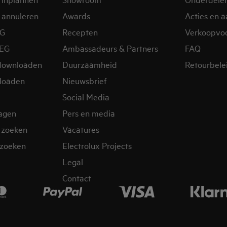
 annuleren
Awards
Acties en 
EG
Recepten
Verkoopvo
AEG
Ambassadeurs & Partners
FAQ
downloaden
Duurzaamheid
Retourbele
loaden
Nieuwsbrief
Social Media
ragen
Pers en media
 zoeken
Vacatures
zoeken
Electrolux Projects
Legal
Contact