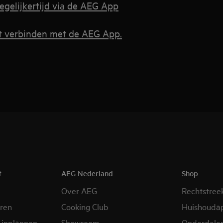
elijkertijd via de AEG App
t verbinden met de AEG App.
t
AEG Nederland
Shop
Over AEG
Rechtstree
eren
Cooking Club
Huishouda
 inplannen
Showroom
Onderdele