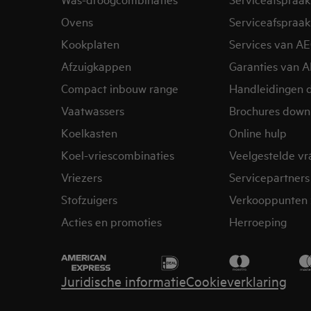
Ovens
Serviceafspraak
Kookplaten
Services van A
Afzuigkappen
Garanties van 
Compact inbouw range
Handleidingen 
Vaatwassers
Brochures down
Koelkasten
Online hulp
Koel-vriescombinaties
Veelgestelde v
Vriezers
Servicepartners
Stofzuigers
Verkooppunten 
Acties en promoties
Herroeping
Juridische informatie
Cookieverklaring