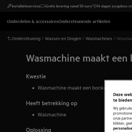
Installatieservices
Gratis levering vanaf 50 euro
14 dagen zorgeloos r
Onderdelen & accessoires
Ondersteunende artikelen
Ondersteuning
Wassen en Drogen
Wasmachines
Wasmach
Wasmachine maakt een bo
Kwestie
Wasmachine maakt een bonkend geluid tij
Deze web
te bieden
Heeft betrekking op
Wij gebruik
promotionel
Wasmachine
onze partner
klikken, ge
Oplossing
personalise