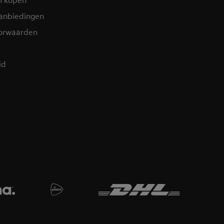
aanbiedingen
orwaarden
id