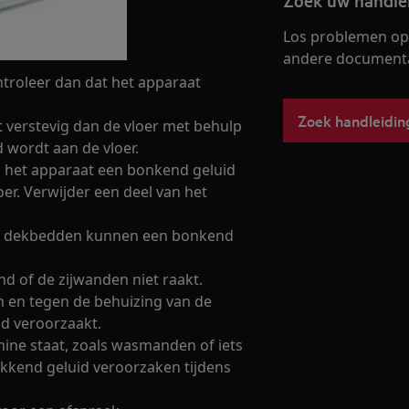
Zoek uw handle
Los problemen op 
andere documentat
ntroleer dan dat het apparaat
Zoek handleidin
t verstevig dan de vloer met behulp
 wordt aan de vloer.
an het apparaat een bonkend geluid
oer. Verwijder een deel van het
 of dekbedden kunnen een bonkend
d of de zijwanden niet raakt.
 en tegen de behuizing van de
d veroorzaakt.
hine staat, zoals wasmanden of iets
ikkend geluid veroorzaken tijdens