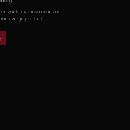
iding
en zoek naar instructies of
ie over je product.
g