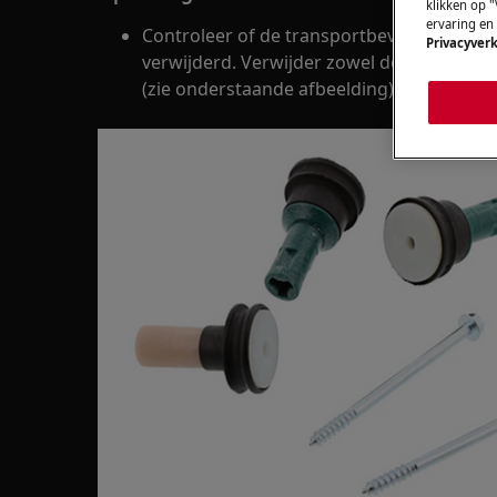
klikken op "
ervaring en
Controleer of de transportbeveiliging aan
Privacyverk
verwijderd. Verwijder zowel de schroeven
(zie onderstaande afbeelding).