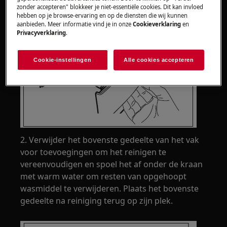
zonder accepteren" blokkeer je niet-essentiële cookies. Dit kan invloed
hebben op je browse-ervaring en op de diensten die wij kunnen
aanbieden. Meer informatie vind je in onze
Cookieverklaring
en
Privacyverklaring
.
Cookie-instellingen
Alle cookies accepteren
2. Verwijder het bovenste gedeelte van het vak
voor toevoegingen om het reinigen te
vereenvoudigen en spoel het af onder de kraan
met warm water om resten van opgehoopt
wasmiddel te verwijderen. Plaats het bovenste
gedeelte na reiniging terug op zijn plek.