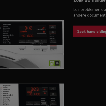
Zoek uw handle
Los problemen op 
andere documentat
Zoek handleidin