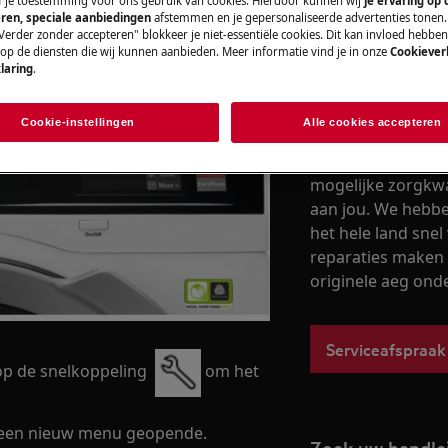
ef je toestemming voor ons gebruik van cookies. Hierdoor kunnen wij
je ervaring op
ren, speciale aanbiedingen
afstemmen en je gepersonaliseerde advertenties tonen.
n het model van de wasmachine:
Verder zonder accepteren" blokkeer je niet-essentiële cookies. Dit kan invloed hebbe
 op de diensten die wij kunnen aanbieden. Meer informatie vind je in onze
Cookiever
laring
.
Service-afspra
Cookie-instellingen
Alle cookies accepteren
Dankzij onze betr
kun je erop vertr
mogelijke zorgkwal
aan jou. We hebben
het hele land snel 
reparaties maken 
originele aeg ond
Serviceafspraak
op de snelkoppeling
om het
dt een nieuw menu geopende.