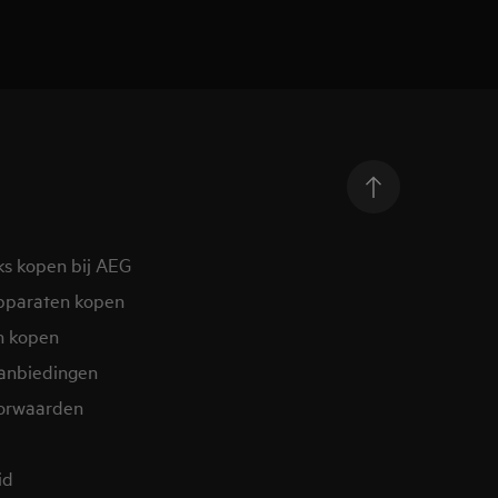
ks kopen bij AEG
pparaten kopen
n kopen
aanbiedingen
orwaarden
id