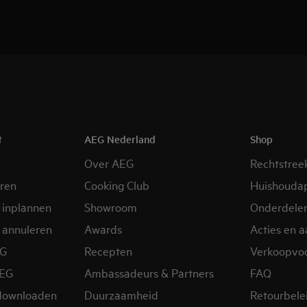
t
AEG Nederland
Shop
Over AEG
Rechtstree
eren
Cooking Club
Huishouda
 inplannen
Showroom
Onderdele
 annuleren
Awards
Acties en 
EG
Recepten
Verkoopvo
AEG
Ambassadeurs & Partners
FAQ
downloaden
Duurzaamheid
Retourbele