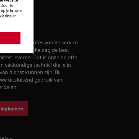
 de website
 Door te
n op je browse-
klaring
en
ak maken
ouwbare en professionele service
ouwen dat wij elke dag de best
iteit leveren. Dat is onze belofte
 vakkundige technici die je in
van dienst kunnen zijn. Bij
we uitsluitend gebruik van
erdelen.
 inplannen