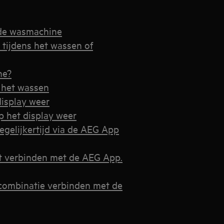
n de wasmachine
tijdens het wassen of
ne?
 het wassen
isplay weer
 het display weer
elijkertijd via de AEG App
t verbinden met de AEG App.
combinatie verbinden met de