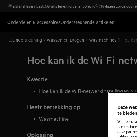
Installatieservices
Gratis levering vanaf 50 euro
14 dagen zorgeloos r
Onderdelen & accessoires
Ondersteunende artikelen
Ondersteuning
Wassen en Drogen
Wasmachines
Hoe kan
Hoe kan ik de Wi-Fi-net
Kwestie
Hoe kan ik de WiFi-netwerkinstellingen o
Heeft betrekking op
Deze web
te bieden
Wasmachine
Wij gebruik
promotionel
onze partner
Oplossing