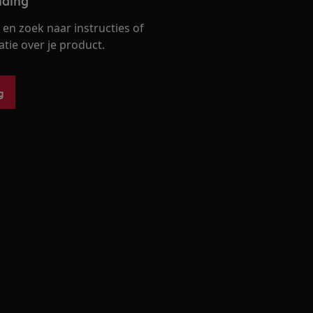
iding
en zoek naar instructies of
ie over je product.
g