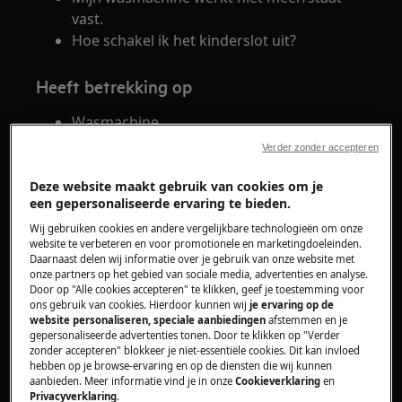
vast.
Hoe schakel ik het kinderslot uit?
Heeft betrekking op
Wasmachine
Verder zonder accepteren
Oplossing
Deze website maakt gebruik van cookies om je
Een hangslot op het display betekent dat
een gepersonaliseerde ervaring te bieden.
het kinderslot is geactiveerd.
Wij gebruiken cookies en andere vergelijkbare technologieën om onze
Als het kinderslot is ingeschakeld, kan je
website te verbeteren en voor promotionele en marketingdoeleinden.
Daarnaast delen wij informatie over je gebruik van onze website met
geen andere handeling meer uitvoeren
onze partners op het gebied van sociale media, advertenties en analyse.
dan de wasmachine aan- of uitzetten.
Door op "Alle cookies accepteren" te klikken, geef je toestemming voor
ons gebruik van cookies. Hierdoor kunnen wij
je ervaring op de
Er bestaat een grote verscheidenheid aan
website personaliseren, speciale aanbiedingen
afstemmen en je
bedieningspanelen/weergaveconfiguraties.
gepersonaliseerde advertenties tonen. Door te klikken op "Verder
zonder accepteren" blokkeer je niet-essentiële cookies. Dit kan invloed
Gewoonlijk worden de kinderslottoetsen
hebben op je browse-ervaring en op de diensten die wij kunnen
duidelijk gemarkeerd op het
aanbieden. Meer informatie vind je in onze
Cookieverklaring
en
bedieningspaneel. Onder/naast de 2
Privacyverklaring
.