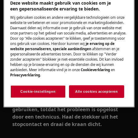
Heeft betrekking op
Deze website maakt gebruik van cookies om je
een gepersonaliseerde ervaring te bieden.
Wasmachine
Wij gebruiken cookies en andere vergelijkbare technologieën om onze
website te verbeteren en voor promotionele en marketingdoeleinden.
Oplossing
Daarnaast delen wij informatie over je gebruik van onze website met
onze partners op het gebied van sociale media, advertenties en analyse.
Door op "Alle cookies accepteren" te klikken, geef je toestemming voor
Reset het apparaat, haal de stekker uit het
ons gebruik van cookies. Hierdoor kunnen wij
je ervaring op de
stopcontact, wacht 30 seconden en steek
website personaliseren, speciale aanbiedingen
afstemmen en je
de stekker opnieuw in het stopcontact.
gepersonaliseerde advertenties tonen. Door te klikken op "Verder
zonder accepteren" blokkeer je niet-essentiële cookies. Dit kan invloed
Neem contact op met onze servicedienst.
hebben op je browse-ervaring en op de diensten die wij kunnen
aanbieden. Meer informatie vind je in onze
Cookieverklaring
en
Wanneer de bovenstaande suggesties het
Privacyverklaring
.
probleem niet hebben opgelost, adviseren wij
een bezoek van een technicus aan te vragen.
Cookie-instellingen
Alle cookies accepteren
We adviseren om het apparaat niet meer te
gebruiken, totdat het probleem is opgelost
door een technicus. Haal de stekker uit het
stopcontact en draai de kraan dicht.