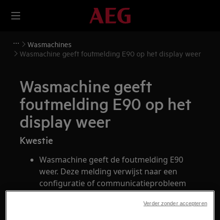
Wasmachines
Wasmachine geeft foutmelding E90 op het display weer
Wasmachine geeft
foutmelding E90 op het
display weer
Kwestie
Wasmachine geeft de foutmelding E90
weer. Deze melding verwijst naar een
configuratie of communicatieprobleem
van één van de printen.
Verder zonder accepteren