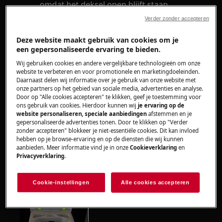
omdat het deksel open blijft staan.
Foutcode EA6
Verder zonder accepteren
Heeft betrekking op
Deze website maakt gebruik van cookies om je
een gepersonaliseerde ervaring te bieden.
Wasmachine bovenlader
Wij gebruiken cookies en andere vergelijkbare technologieën om onze
website te verbeteren en voor promotionele en marketingdoeleinden.
Daarnaast delen wij informatie over je gebruik van onze website met
Oplossing
onze partners op het gebied van sociale media, advertenties en analyse.
Door op "Alle cookies accepteren" te klikken, geef je toestemming voor
Controleer of een van de twee pennen
ons gebruik van cookies. Hierdoor kunnen wij
je ervaring op de
website personaliseren, speciale aanbiedingen
afstemmen en je
rechts of links van het dekselscharnier is
gepersonaliseerde advertenties tonen. Door te klikken op "Verder
verschoven.
zonder accepteren" blokkeer je niet-essentiële cookies. Dit kan invloed
hebben op je browse-ervaring en op de diensten die wij kunnen
Duw de pen(nen) indien nodig terug.
aanbieden. Meer informatie vind je in onze
Cookieverklaring
en
Privacyverklaring
.
Cookie-instellingen
Alle cookies accepteren