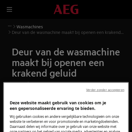
Wasmachines
Deur van de wasmachine maakt bij openen een krakend
geluid
Deur van de wasmachine
maakt bij openen een
krakend geluid
Kwestie
Verder zonder accepteren
Deur van de wasmachine maakt bij openen
of sluiten een krakend geluid
Deze website maakt gebruik van cookies om je
een gepersonaliseerde ervaring te bieden.
Heeft betrekking op
Wij gebruiken cookies en andere vergelijkbare technologieën om onze
website te verbeteren en voor promotionele en marketingdoeleinden.
Daarnaast delen wij informatie over je gebruik van onze website met
Wasmachine
onze partners op het gebied van sociale media, advertenties en analyse.