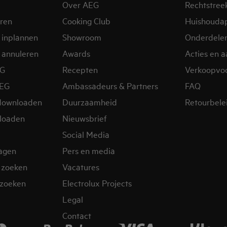
Over AEG
Rechtstree
eren
Cooking Club
Huishouda
 inplannen
Showroom
Onderdele
 annuleren
Awards
Acties en 
EG
Recepten
Verkoopvo
AEG
Ambassadeurs & Partners
FAQ
downloaden
Duurzaamheid
Retourbele
loaden
Nieuwsbrief
Social Media
ragen
Pers en media
 zoeken
Vacatures
zoeken
Electrolux Projects
Legal
Contact