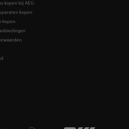
ks kopen bij AEG
pparaten kopen
n kopen
aanbiedingen
orwaarden
id