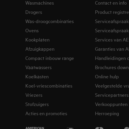
Wasmachines
Contact en info
Drogers
Product registr
Was-droogcombinaties
Serviceafspraak
Ovens
Serviceafspraak
Kookplaten
Services van A
Afzuigkappen
Garanties van 
Compact inbouw range
Handleidingen 
Vaatwassers
Brochures down
Koelkasten
Online hulp
Koel-vriescombinaties
Veelgestelde v
Vriezers
Servicepartners
Stofzuigers
Verkooppunten 
Acties en promoties
Herroeping