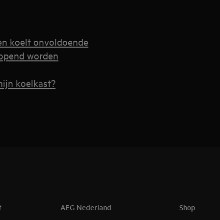
 en koelt onvoldoende
geopend worden
ijn koelkast?
t
AEG Nederland
Shop