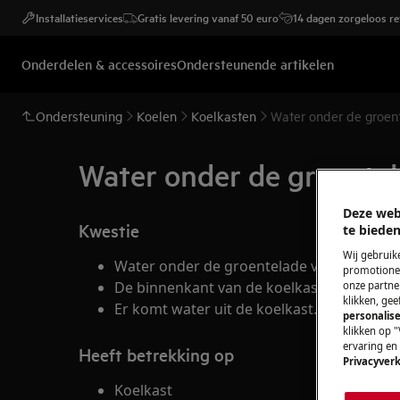
Installatieservices
Gratis levering vanaf 50 euro
14 dagen zorgeloos r
Onderdelen & accessoires
Ondersteunende artikelen
Ondersteuning
Koelen
Koelkasten
Water onder de groen
Water onder de groentel
Deze web
Kwestie
te bieden
Wij gebruik
Water onder de groentelade van de koelka
promotionel
De binnenkant van de koelkast is nat.
onze partner
klikken, ge
Er komt water uit de koelkast.
personalise
klikken op "
ervaring en
Heeft betrekking op
Privacyverk
Koelkast