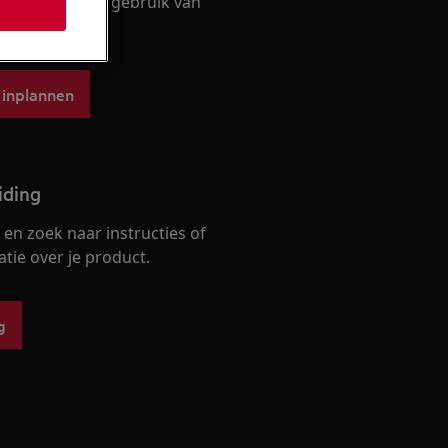
we uitsluitend gebruik van
erdelen.
 inplannen
iding
en zoek naar instructies of
ie over je product.
g