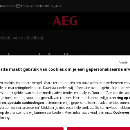
etourneren
Koop rechtstreeks bij AEG
telade van de koelkast
ade van de koelkast
Verder
site maakt gebruik van cookies om je een gepersonaliseerde er
.
Service-afspra
en cookies en andere vergelijkbare technologieën om onze website te verbeteren en 
st.
e en marketingdoeleinden. Daarnaast delen wij informatie over je gebruik van onze
s op het gebied van sociale media, advertenties en analyse. Door op "Alle cookies acc
Dankzij onze betr
ef je toestemming voor ons gebruik van cookies. Hierdoor kunnen wij
je ervaring op
kun je erop vertr
ren, speciale aanbiedingen
afstemmen en je gepersonaliseerde advertenties tonen.
Verder zonder accepteren" blokkeer je niet-essentiële cookies. Dit kan invloed hebbe
mogelijke zorgkwal
 op de diensten die wij kunnen aanbieden. Meer informatie vind je in onze
Cookiever
aan jou. We hebben
laring
.
het hele land snel 