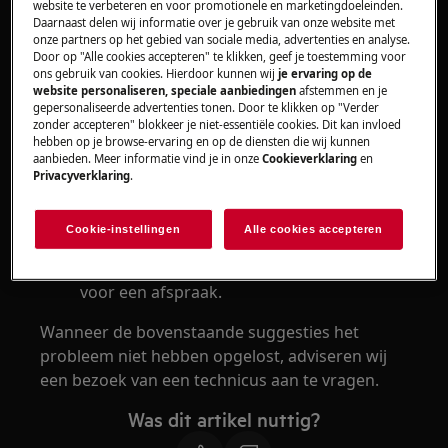
website te verbeteren en voor promotionele en marketingdoeleinden.
Daarnaast delen wij informatie over je gebruik van onze website met
Oplossing
onze partners op het gebied van sociale media, advertenties en analyse.
Door op "Alle cookies accepteren" te klikken, geef je toestemming voor
Controleer of het lampje in de
ons gebruik van cookies. Hierdoor kunnen wij
je ervaring op de
website personaliseren, speciale aanbiedingen
afstemmen en je
binnenruimte niet los zit en draai deze
gepersonaliseerde advertenties tonen. Door te klikken op "Verder
vast.
zonder accepteren" blokkeer je niet-essentiële cookies. Dit kan invloed
hebben op je browse-ervaring en op de diensten die wij kunnen
Vervang het lampje in de binnenruimte
aanbieden. Meer informatie vind je in onze
Cookieverklaring
en
door een nieuw exemplaar. Volg de
Privacyverklaring
.
instructies in de
.
gebruiksaanwijzing
Sluit de deur en open de deur opnieuw om
Cookie-instellingen
Alle cookies accepteren
de verlichting weer in te schakelen.
Neem contact op met onze servicedienst
voor een afspraak.
Wanneer de bovenstaande suggesties het
probleem niet hebben opgelost, adviseren wij
een bezoek van een technicus aan te vragen.
Was dit artikel nuttig?