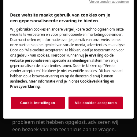
Verder zonder accepteren
Was-droogcombinatie
Deze website maakt gebruik van cookies om je
een gepersonaliseerde ervaring te bieden.
Oplossing
Wij gebruiken cookies en andere vergelijkbare technologieën om onze
website te verbeteren en voor promotionele en marketingdoeleinden.
Controleer de kleding die gewassen wordt
Daarnaast delen wij informatie over je gebruik van onze website met
of deze geen scherpe of loszittende
onze partners op het gebied van sociale media, advertenties en analyse.
onderdelen bevat.
Door op "Alle cookies accepteren" te klikken, geef je toestemming voor
ons gebruik van cookies. Hierdoor kunnen wij
je ervaring op de
Kies het juiste programma , bij de te
website personaliseren, speciale aanbiedingen
afstemmen en je
wassen kleding.
gepersonaliseerde advertenties tonen. Door te klikken op "Verder
zonder accepteren" blokkeer je niet-essentiële cookies. Dit kan invloed
Kies voor een lager toerental van de
hebben op je browse-ervaring en op de diensten die wij kunnen
centrifuge gang van het gekozen
aanbieden. Meer informatie vind je in onze
Cookieverklaring
en
Privacyverklaring
.
programma.
Neem contact op met onze servicedienst
voor een afspraak.
Cookie-instellingen
Alle cookies accepteren
Wanneer de bovenstaande suggesties het
probleem niet hebben opgelost, adviseren wij
een bezoek van een technicus aan te vragen.