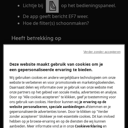
Lichtje bij
op het bedieningspaneel.
De app geeft bericht EF7 weer.
Hoe de filter(s) schoonmaken?
Heeft betrekking op
Was-droogcombinatie met warmtepomp
Verder zonder accepteren
Oplossing
Deze website maakt gebruik van cookies om je
een gepersonaliseerde ervaring te bieden.
Na elke droogcyclus verschijnt op het display de
Wij gebruiken cookies en andere vergelijkbare technologieën om onze
website te verbeteren en voor promotionele en marketingdoeleinden.
melding:
"Aanbevolen reiniging van de
Daarnaast delen wij informatie over je gebruik van onze website met
onze partners op het gebied van sociale media, advertenties en analyse.
hoofdluchtfilter".
Door op "Alle cookies accepteren" te klikken, geef je toestemming voor
Het geluidssignaal klinkt.
ons gebruik van cookies. Hierdoor kunnen wij
je ervaring op de
website personaliseren, speciale aanbiedingen
afstemmen en je
gepersonaliseerde advertenties tonen. Door te klikken op "Verder
Soms knippert het lampje
om er aan te
zonder accepteren" blokkeer je niet-essentiële cookies. Dit kan invloed
hebben op je browse-ervaring en op de diensten die wij kunnen
aanbieden. Meer informatie vind je in onze
Cookieverklaring
en
herinneren dat beide luchtfilters moeten