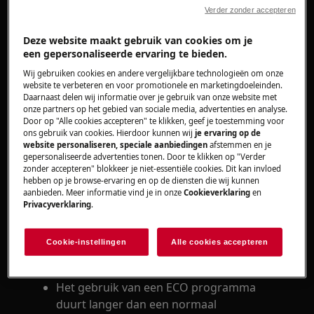
Verder zonder accepteren
Oplossing
Deze website maakt gebruik van cookies om je
een gepersonaliseerde ervaring te bieden.
Vermijd het ECO programma of zorg dat
de optie ECO is uitgeschakeld.
Wij gebruiken cookies en andere vergelijkbare technologieën om onze
website te verbeteren en voor promotionele en marketingdoeleinden.
Gebruik de juiste hoeveelheid wasgoed bij
Daarnaast delen wij informatie over je gebruik van onze website met
het gekozen wasprogramma.
onze partners op het gebied van sociale media, advertenties en analyse.
Door op "Alle cookies accepteren" te klikken, geef je toestemming voor
Doseer de juiste hoeveelheid wasmiddel.
ons gebruik van cookies. Hierdoor kunnen wij
je ervaring op de
Neem contact op met onze servicedienst
website personaliseren, speciale aanbiedingen
afstemmen en je
voor een afspraak.
gepersonaliseerde advertenties tonen. Door te klikken op "Verder
zonder accepteren" blokkeer je niet-essentiële cookies. Dit kan invloed
hebben op je browse-ervaring en op de diensten die wij kunnen
Wanneer de bovenstaande suggesties het
aanbieden. Meer informatie vind je in onze
Cookieverklaring
en
probleem niet hebben opgelost, adviseren wij
Privacyverklaring
.
een bezoek van een technicus aan te vragen.
Cookie-instellingen
Alle cookies accepteren
Oorzaak
Het gebruik van een ECO programma
duurt langer dan een normaal