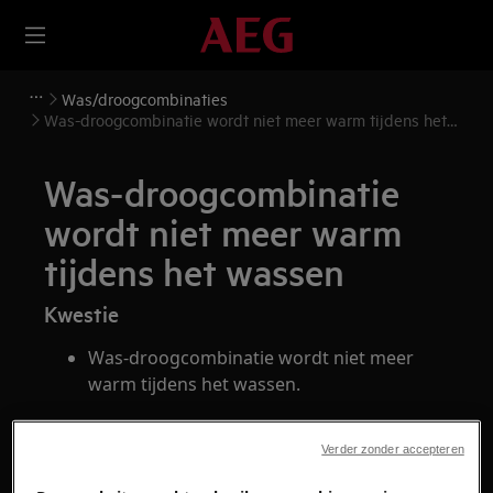
Was/droogcombinaties
Was-droogcombinatie wordt niet meer warm tijdens het
wassen
Was-droogcombinatie
wordt niet meer warm
tijdens het wassen
Kwestie
Was-droogcombinatie wordt niet meer
warm tijdens het wassen.
Heeft betrekking op
Verder zonder accepteren
Was-droogcombinatie