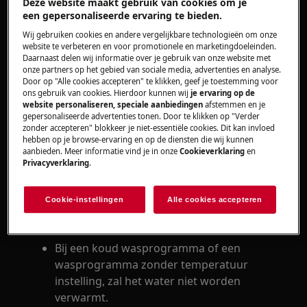
Deze website maakt gebruik van cookies om je
een gepersonaliseerde ervaring te bieden.
Oplossing
Wij gebruiken cookies en andere vergelijkbare technologieën om onze
website te verbeteren en voor promotionele en marketingdoeleinden.
Gebruik geen koud wasprogramma of een
Daarnaast delen wij informatie over je gebruik van onze website met
onze partners op het gebied van sociale media, advertenties en analyse.
programma zonder temperatuur
Door op "Alle cookies accepteren" te klikken, geef je toestemming voor
instelling.
ons gebruik van cookies. Hierdoor kunnen wij
je ervaring op de
Neem contact op met onze servicedienst
website personaliseren, speciale aanbiedingen
afstemmen en je
gepersonaliseerde advertenties tonen. Door te klikken op "Verder
voor een afspraak.
zonder accepteren" blokkeer je niet-essentiële cookies. Dit kan invloed
hebben op je browse-ervaring en op de diensten die wij kunnen
Wanneer de bovenstaande suggesties het
aanbieden. Meer informatie vind je in onze
Cookieverklaring
en
Privacyverklaring
.
probleem niet hebben opgelost, adviseren wij
een bezoek van een technicus aan te vragen.
Cookie-instellingen
Alle cookies accepteren
Oorzaak
Bij een koud wasprogramma of een
wasprogramma zonder temperatuur
instelling, zal het water niet worden
verwarmt.