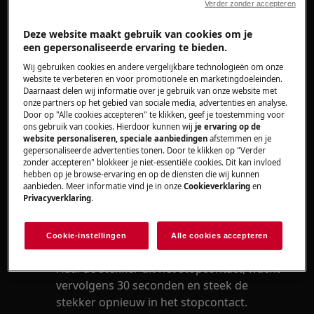
Verder zonder accepteren
Heeft betrekking op
Deze website maakt gebruik van cookies om je
een gepersonaliseerde ervaring te bieden.
Wasmachine
Wij gebruiken cookies en andere vergelijkbare technologieën om onze
website te verbeteren en voor promotionele en marketingdoeleinden.
Oplossing
Daarnaast delen wij informatie over je gebruik van onze website met
onze partners op het gebied van sociale media, advertenties en analyse.
Door op "Alle cookies accepteren" te klikken, geef je toestemming voor
Controleer de stroomtoevoer door een
ons gebruik van cookies. Hierdoor kunnen wij
je ervaring op de
ander apparaat op hetzelfde stopcontact
website personaliseren, speciale aanbiedingen
afstemmen en je
aan te sluiten. Wanneer het andere
gepersonaliseerde advertenties tonen. Door te klikken op "Verder
zonder accepteren" blokkeer je niet-essentiële cookies. Dit kan invloed
apparaat ook niet werkt is er mogelijk een
hebben op je browse-ervaring en op de diensten die wij kunnen
probleem met de huisinstallatie.
aanbieden. Meer informatie vind je in onze
Cookieverklaring
en
Privacyverklaring
.
Gebruik nooit een verlengsnoer om
apparaten aan te sluiten. Dit kan een
kortsluiting of brandgevaar veroorzaken.
Cookie-instellingen
Alle cookies accepteren
Reset de wasmachine
Haal de stekker uit het stopcontact, wacht
vervolgens 30 seconden en steek de
stekker opnieuw in het stopcontact.