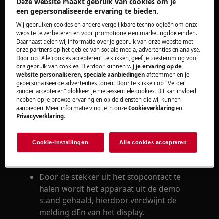
Deze website maakt gebruik van cookies om je
een gepersonaliseerde ervaring te bieden.
Oplossing
Wij gebruiken cookies en andere vergelijkbare technologieën om onze
website te verbeteren en voor promotionele en marketingdoeleinden.
Haal de stekker uit het stopcontact , wacht
Daarnaast delen wij informatie over je gebruik van onze website met
onze partners op het gebied van sociale media, advertenties en analyse.
30 seconden en steek de stekker weer in
Door op "Alle cookies accepteren" te klikken, geef je toestemming voor
het stopcontact.
ons gebruik van cookies. Hierdoor kunnen wij
je ervaring op de
Neem contact op met onze servicedienst
website personaliseren, speciale aanbiedingen
afstemmen en je
gepersonaliseerde advertenties tonen. Door te klikken op "Verder
voor een afspraak.
zonder accepteren" blokkeer je niet-essentiële cookies. Dit kan invloed
hebben op je browse-ervaring en op de diensten die wij kunnen
Wanneer de bovenstaande suggesties het
aanbieden. Meer informatie vind je in onze
Cookieverklaring
en
Privacyverklaring
.
probleem niet hebben opgelost, adviseren wij
een bezoek van een technicus aan. te vragen.
Cookie-instellingen
Alle cookies accepteren
Oorzaak
Door de stekker uit het stopcontact te
halen wordt het apparaat uit de demo
stand gehaald, hierdoor verdwijnt de
melding dEn van het display.