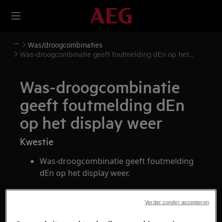
Was/droogcombinaties
Was-droogcombinatie geeft foutmelding dEn op het
display weer
Was-droogcombinatie
geeft foutmelding dEn
op het display weer
Kwestie
Was-droogcombinatie geeft foutmelding
dEn op het display weer.
Heeft betrekking op
Verder zonder accepteren
Was-droogcombinatie