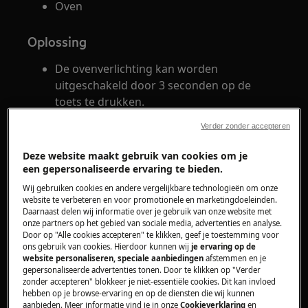
Oven
Oplossing
De ovenverlichting kan worden
uitgeschakeld door 3 seconden op de
toets te drukken.
Druk opnieuw op deze toets gedurende 3
Verder zonder accepteren
seconden om de verlichting weer in te
schakelen.
Deze website maakt gebruik van cookies om je
een gepersonaliseerde ervaring te bieden.
Wij gebruiken cookies en andere vergelijkbare technologieën om onze
website te verbeteren en voor promotionele en marketingdoeleinden.
Daarnaast delen wij informatie over je gebruik van onze website met
onze partners op het gebied van sociale media, advertenties en analyse.
Door op "Alle cookies accepteren" te klikken, geef je toestemming voor
ons gebruik van cookies. Hierdoor kunnen wij
je ervaring op de
website personaliseren, speciale aanbiedingen
afstemmen en je
Tijdens bepaalde ovenfuncties zal het
gepersonaliseerde advertenties tonen. Door te klikken op "Verder
zonder accepteren" blokkeer je niet-essentiële cookies. Dit kan invloed
ovenlampje niet branden:
hebben op je browse-ervaring en op de diensten die wij kunnen
Multi Hetelucht (vochtig)
aanbieden. Meer informatie vind je in onze
Cookieverklaring
en