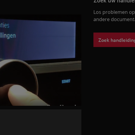
Zoek uw handle
Los problemen op 
andere documentat
Zoek handleidin