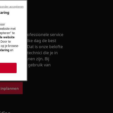
 zonder accepteren
varing
ak maken
voor
 website met
epteren" te
ouwbare en professionele service
 de website
ouwen dat wij elke dag de best
 Door te
n op je browse-
iteit leveren. Dat is onze belofte
klaring
en
 vakkundige technici die je in
van dienst kunnen zijn. Bij
we uitsluitend gebruik van
erdelen.
 inplannen