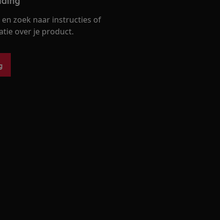
iding
en zoek naar instructies of
ie over je product.
g