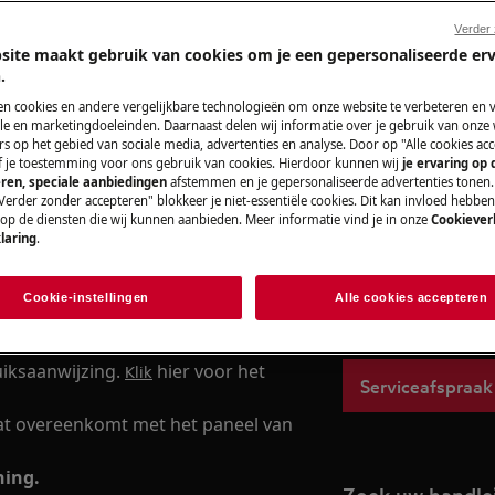
Verder
site maakt gebruik van cookies om je een gepersonaliseerde er
.
Service-afspra
en cookies en andere vergelijkbare technologieën om onze website te verbeteren en 
e en marketingdoeleinden. Daarnaast delen wij informatie over je gebruik van onze
s op het gebied van sociale media, advertenties en analyse. Door op "Alle cookies acc
Dankzij onze betr
ef je toestemming voor ons gebruik van cookies. Hierdoor kunnen wij
je ervaring op
n dag tijd worden ingesteld, zodat
kun je erop vertr
ren, speciale aanbiedingen
afstemmen en je gepersonaliseerde advertenties tonen.
Verder zonder accepteren" blokkeer je niet-essentiële cookies. Dit kan invloed hebbe
mogelijke zorgkwal
 op de diensten die wij kunnen aanbieden. Meer informatie vind je in onze
Cookiever
aan jou. We hebben
it het stopcontact te halen
laring
.
het hele land snel 
reparaties maken 
chikbaar is.
Cookie-instellingen
Alle cookies accepteren
originele aeg ond
roomonderbreking of tijdens de
ruiksaanwijzing.
hier voor het
Klik
Serviceafspraak
dat overeenkomt met het paneel van
ning.