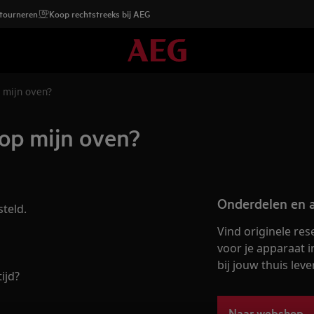
etourneren
Koop rechtstreeks bij AEG
p mijn oven?
 op mijn oven?
Onderdelen en a
teld.
Vind originele re
voor je apparaat i
bij jouw thuis leve
ijd?
Naar webshop