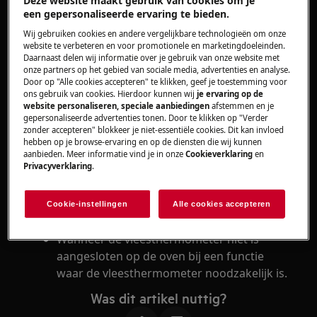
Deze website maakt gebruik van cookies om je
Oven
een gepersonaliseerde ervaring te bieden.
Wij gebruiken cookies en andere vergelijkbare technologieën om onze
Oplossing
website te verbeteren en voor promotionele en marketingdoeleinden.
Daarnaast delen wij informatie over je gebruik van onze website met
onze partners op het gebied van sociale media, advertenties en analyse.
Sluit de vleesthermometer aan op de oven.
Door op "Alle cookies accepteren" te klikken, geef je toestemming voor
Neem contact op met onze servicedienst
ons gebruik van cookies. Hierdoor kunnen wij
je ervaring op de
website personaliseren, speciale aanbiedingen
afstemmen en je
voor een afspraak.
gepersonaliseerde advertenties tonen. Door te klikken op "Verder
zonder accepteren" blokkeer je niet-essentiële cookies. Dit kan invloed
Wanneer de bovenstaande suggesties het
hebben op je browse-ervaring en op de diensten die wij kunnen
probleem niet hebben opgelost, adviseren wij
aanbieden. Meer informatie vind je in onze
Cookieverklaring
en
Privacyverklaring
.
een bezoek van een technicus aan te vragen.
Cookie-instellingen
Alle cookies accepteren
Oorzaak
Wanneer de vleesthermometer niet is
aangesloten op de oven bij een functie
waar de vleesthermometer noodzakelijk is.
Was dit artikel nuttig?