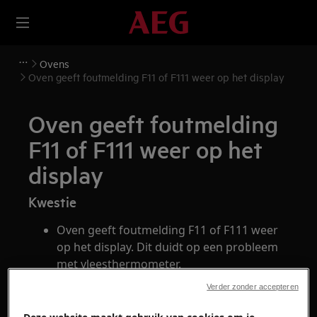
Ovens
Oven geeft foutmelding F11 of F111 weer op het display
Oven geeft foutmelding
F11 of F111 weer op het
display
Kwestie
Oven geeft foutmelding F11 of F111 weer
op het display. Dit duidt op een probleem
met vleesthermometer.
Verder zonder accepteren
Heeft betrekking op