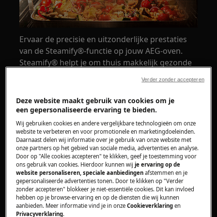
Ervaar de precisie en uitzonderlijke prestaties
van de Steamify®-functie op jouw AEG-oven.
Steamify® helpt je om thuis makkelijk gezonde
en verrukkelijke maaltijden te stomen. Je vindt
Verder zonder accepteren
deze functie op een specifieke selectie AEG-
ovenmodellen.
Deze website maakt gebruik van cookies om je
een gepersonaliseerde ervaring te bieden.
Wat is Steamify® en waarom zou je het
Wij gebruiken cookies en andere vergelijkbare technologieën om onze
gebruiken?
website te verbeteren en voor promotionele en marketingdoeleinden.
Daarnaast delen wij informatie over je gebruik van onze website met
De meeste mensen zijn zich niet bewust van de
onze partners op het gebied van sociale media, advertenties en analyse.
Door op "Alle cookies accepteren" te klikken, geef je toestemming voor
vele voordelen die stoom koken te bieden heeft.
ons gebruik van cookies. Hierdoor kunnen wij
je ervaring op de
Koken met stoom behoudt voedingsstoffen,
website personaliseren, speciale aanbiedingen
afstemmen en je
vitamines, kleur- en smaakstoffen. Je maaltijden
gepersonaliseerde advertenties tonen. Door te klikken op "Verder
zonder accepteren" blokkeer je niet-essentiële cookies. Dit kan invloed
bevatten minder vet doordat je minder olie
hebben op je browse-ervaring en op de diensten die wij kunnen
gebruikt en sappen blijven moeiteloos
aanbieden. Meer informatie vind je in onze
Cookieverklaring
en
Privacyverklaring
.
behouden. Als je met stoom kookt, kan je je