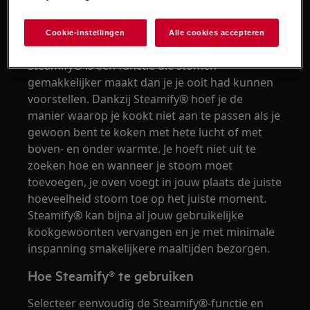
verheugen op gezondere en sappigere
maaltijden.
Cookie-instellingen
Alle cookies accepteren
Steamify® is een functie die stomen
gemakkelijker maakt dan je je ooit had kunnen
voorstellen. Dankzij Steamify® hoef je de
manier waarop je kookt niet aan te passen als je
gewoon bent te koken met hete lucht of met
boven- en onder warmte. Je hoeft niet uit te
zoeken hoe en wanneer je stoom moet
toevoegen, je oven voegt in jouw plaats de juiste
hoeveelheid stoom toe op het juiste moment.
Steamify® kan bijna al jouw gebruikelijke
kookgewoonten vervangen en je met minimale
inspanning smakelijkere maaltijden bezorgen.
Hoe Steamify® te gebruiken
Selecteer eenvoudig de Steamify®-functie en