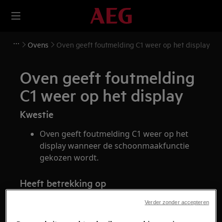
Ovens
Oven geeft foutmelding C1 weer op het display
Oven geeft foutmelding
C1 weer op het display
Kwestie
Oven geeft foutmelding C1 weer op het
display wanneer de schoonmaakfunctie
gekozen wordt.
Heeft betrekking op
Oven
Verder zonder accepteren