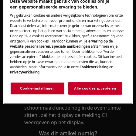
Deze website maakt gebruik van cookies om je
Oplossing
een gepersonaliseerde ervaring te bieden.
Verwijder de telescopische geleiders uit de
Wij gebruiken cookies en andere vergelijkbare technologieën om onze
website te verbeteren en voor promotionele en marketingdoeleinden.
ovenruimte als de schoonmaakfunctie
Daarnaast delen wij informatie over je gebruik van onze website met
gekozen wordt.
onze partners op het gebied van sociale media, advertenties en analyse.
Door op "Alle cookies accepteren" te klikken, geef je toestemming voor
Neem contact op met onze servicedienst
ons gebruik van cookies. Hierdoor kunnen wij
je ervaring op de
voor een afspraak.
website personaliseren, speciale aanbiedingen
afstemmen en je
gepersonaliseerde advertenties tonen. Door te klikken op "Verder
Wanneer de bovenstaande suggesties het
zonder accepteren" blokkeer je niet-essentiële cookies. Dit kan invloed
hebben op je browse-ervaring en op de diensten die wij kunnen
probleem niet hebben opgelost, adviseren wij
aanbieden. Meer informatie vind je in onze
Cookieverklaring
en
een bezoek van een technicus aan. te vragen.
Privacyverklaring
.
Oorzaak
Cookie-instellingen
Alle cookies accepteren
Wanneer de telescopische tijdens de
schoonmaakfunctie nog in de ovenruimte
zitten , zal het display de melding C1
weergeven op het display.
Was dit artikel nuttig?