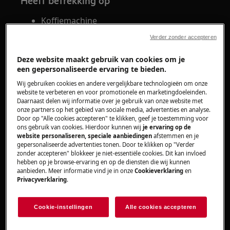
Heeft betrekking op
Koffiemachine
Verder zonder accepteren
Oplossing
Deze website maakt gebruik van cookies om je
Bij installatie en het eerste gebruik van de
een gepersonaliseerde ervaring te bieden.
ingebouwde koffiemachine is het nodig om het
Wij gebruiken cookies en andere vergelijkbare technologieën om onze
stoompijpje te plaatsen.
website te verbeteren en voor promotionele en marketingdoeleinden.
Daarnaast delen wij informatie over je gebruik van onze website met
onze partners op het gebied van sociale media, advertenties en analyse.
Het apparaat toont de melding “Plaats het
Door op "Alle cookies accepteren" te klikken, geef je toestemming voor
stoompijpje”.
ons gebruik van cookies. Hierdoor kunnen wij
je ervaring op de
website personaliseren, speciale aanbiedingen
afstemmen en je
gepersonaliseerde advertenties tonen. Door te klikken op "Verder
Breng het water-/stoompijpje (B6) aan op
zonder accepteren" blokkeer je niet-essentiële cookies. Dit kan invloed
het mondstuk (A5).
hebben op je browse-ervaring en op de diensten die wij kunnen
aanbieden. Meer informatie vind je in onze
Cookieverklaring
en
Let op!
Privacyverklaring
.
Bij het plaatsen van het stoompijpje
moet je 2 klikken horen:
Cookie-instellingen
Alle cookies accepteren