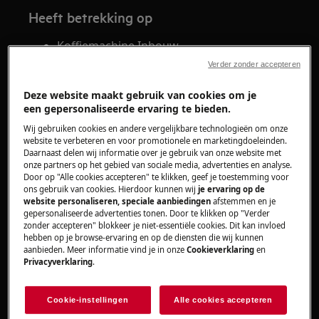
Heeft betrekking op
Koffiemachine Inbouw
Verder zonder accepteren
Oplossing
Deze website maakt gebruik van cookies om je
een gepersonaliseerde ervaring te bieden.
Voor het bestellen van onderdelen en
accessoires kan je dit doen via één van onze
Wij gebruiken cookies en andere vergelijkbare technologieën om onze
website te verbeteren en voor promotionele en marketingdoeleinden.
webshops.
Daarnaast delen wij informatie over je gebruik van onze website met
onze partners op het gebied van sociale media, advertenties en analyse.
voor AEG onderdelen
AEG Webshop
Door op "Alle cookies accepteren" te klikken, geef je toestemming voor
voor Electrolux
Electrolux Webshop
ons gebruik van cookies. Hierdoor kunnen wij
je ervaring op de
website personaliseren, speciale aanbiedingen
afstemmen en je
onderdelen
gepersonaliseerde advertenties tonen. Door te klikken op "Verder
voor Zanussi onderdelen
Zanussi Webshop
zonder accepteren" blokkeer je niet-essentiële cookies. Dit kan invloed
hebben op je browse-ervaring en op de diensten die wij kunnen
Zorg ervoor dat je het PNC nummer of Prod.no
aanbieden. Meer informatie vind je in onze
Cookieverklaring
en
Privacyverklaring
.
bij de hand hebt. Deze is terug te vinden aan de
rechterzijde door de watertank te verwijderen.
Cookie-instellingen
Alle cookies accepteren