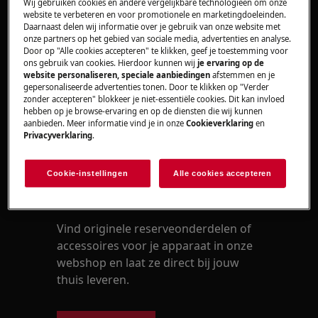
Wij gebruiken cookies en andere vergelijkbare technologieën om onze
website te verbeteren en voor promotionele en marketingdoeleinden.
Neem contact op met onze servicedienst
Daarnaast delen wij informatie over je gebruik van onze website met
voor een afspraak.
onze partners op het gebied van sociale media, advertenties en analyse.
Door op "Alle cookies accepteren" te klikken, geef je toestemming voor
ons gebruik van cookies. Hierdoor kunnen wij
je ervaring op de
Wanneer de bovenstaande suggesties het
website personaliseren, speciale aanbiedingen
afstemmen en je
probleem niet hebben opgelost, adviseren wij
gepersonaliseerde advertenties tonen. Door te klikken op "Verder
een bezoek van een technicus aan te vragen.
zonder accepteren" blokkeer je niet-essentiële cookies. Dit kan invloed
hebben op je browse-ervaring en op de diensten die wij kunnen
aanbieden. Meer informatie vind je in onze
Cookieverklaring
en
Was dit artikel nuttig?
Privacyverklaring
.
Cookie-instellingen
Alle cookies accepteren
Onderdelen en accessoires
Vind originele reserveonderdelen of
accessoires voor je apparaat in onze
webshop en laat ze direct bij jouw
thuis leveren.