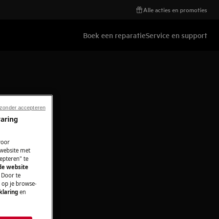
Alle acties en promoties
Boek een reparatie
Service en support
 zonder accepteren
varing
voor
 website met
epteren" te
 de website
 Door te
n op je browse-
klaring
en