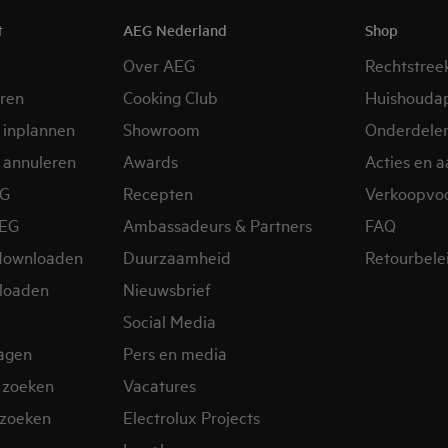
t
AEG Nederland
Shop
Over AEG
Rechtstree
eren
Cooking Club
Huishouda
 inplannen
Showroom
Onderdele
 annuleren
Awards
Acties en 
EG
Recepten
Verkoopvo
AEG
Ambassadeurs & Partners
FAQ
downloaden
Duurzaamheid
Retourbele
loaden
Nieuwsbrief
Social Media
ragen
Pers en media
 zoeken
Vacatures
zoeken
Electrolux Projects