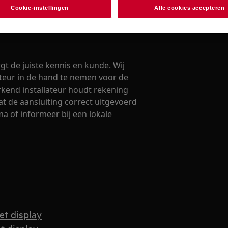
Cookie-instellingen
Alle cookies accepteren
gt de juiste kennis en kunde. Wij
lateur in de hand te nemen voor de
erkend installateur houdt rekening
at de aansluiting correct uitgevoerd
a of informeer bij een lokale
et display