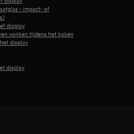
t display
atglas - impact- of
s)
et display
jven vonken tijdens het koken
het display
et display