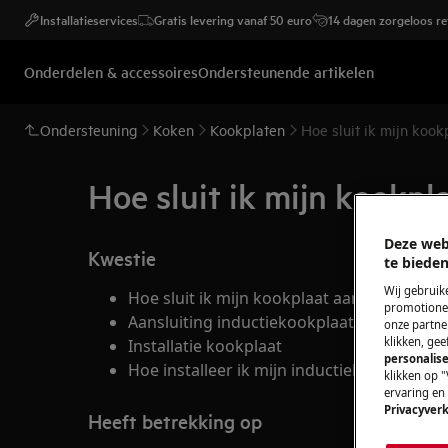
Installatieservices
Gratis levering vanaf 50 euro
14 dagen zorgeloos r
Onderdelen & accessoires
Ondersteunende artikelen
Ondersteuning
Koken
Kookplaten
Hoe sluit ik mijn kook
Hoe sluit ik mijn kookpl
Deze web
Kwestie
te bieden
Wij gebruik
Hoe sluit ik mijn kookplaat aan?
promotionel
Aansluiting inductiekookplaat
onze partner
klikken, ge
Installatie kookplaat
personalise
Hoe installeer ik mijn inductiekookplaat?
klikken op "
ervaring en
Privacyverk
Heeft betrekking op