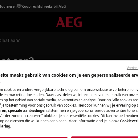
etourneren
Koop rechtstreeks bij AEG
plaat aan?
aat aan?
Verder
site maakt gebruik van cookies om je een gepersonaliseerde er
.
en cookies en andere vergelijkbare technologieën om onze website te verbeteren en 
e en marketingdoeleinden. Daarnaast delen wij informatie over je gebruik van onze
s op het gebied van sociale media, advertenties en analyse. Door op "Alle cookies acc
ef je toestemming voor ons gebruik van cookies. Hierdoor kunnen wij
je ervaring op
ren, speciale aanbiedingen
afstemmen en je gepersonaliseerde advertenties tonen.
Verder zonder accepteren" blokkeer je niet-essentiële cookies. Dit kan invloed hebbe
 op de diensten die wij kunnen aanbieden. Meer informatie vind je in onze
Cookiever
laring
.