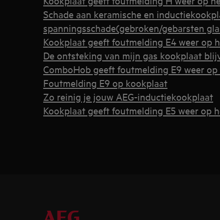
Kookplaat geeft foutmelding H weer op he
Schade aan keramische en inductiekookpla
spanningsschade(gebroken/gebarsten gla
Kookplaat geeft foutmelding E4 weer op h
De ontsteking van mijn gas kookplaat bli
ComboHob geeft foutmelding E9 weer op 
Foutmelding E9 op kookplaat
Zo reinig je jouw AEG-inductiekookplaat
Kookplaat geeft foutmelding E5 weer op h