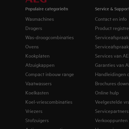
Populaire categorieën
Service & Suppor
Wasmachines
Contact en info
Drogers
Product registr
Was-droogcombinaties
Serviceafspraak
Ovens
Serviceafspraak
Kookplaten
Services van A
Afzuigkappen
Garanties van 
Compact inbouw range
Handleidingen 
Vaatwassers
Brochures down
Koelkasten
Online hulp
Koel-vriescombinaties
Veelgestelde v
Vriezers
Servicepartners
Stofzuigers
Verkooppunten 