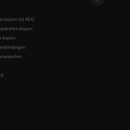
ks kopen bij AEG
pparaten kopen
n kopen
aanbiedingen
orwaarden
id