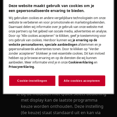
Deze website maakt gebruik van cookies om je
Vaatwasser
een gepersonaliseerde ervaring te bieden.
Wij gebruiken cookies en andere vergelijkbare technologieën om onze
Oplossing
website te verbeteren en voor promotionele en marketingdoeleinden.
Daarnaast delen wij informatie over je gebruik van onze website met
Het is normaal de instelling van de
onze partners op het gebied van sociale media, advertenties en analyse.
Door op "Alle cookies accepteren" te klikken, geef je toestemming voor
vaatwasser na elk programma opnieuw
ons gebruik van cookies. Hierdoor kunnen wij
je ervaring op de
moeten worden ingesteld. Sinds de
website personaliseren, speciale aanbiedingen
afstemmen en je
Europese regelgeving van het derde
gepersonaliseerde advertenties tonen. Door te klikken op "Verder
zonder accepteren" blokkeer je niet-essentiële cookies. Dit kan invloed
kwartaal van 2012, is het verplicht dat bij
hebben op je browse-ervaring en op de diensten die wij kunnen
het inschakelen van de vaatwasser
aanbieden. Meer informatie vind je in onze
Cookieverklaring
en
Privacyverklaring
.
automatisch op het ECO 50 programma
terecht komt. Alle instellingen, zoals
MultiTab, Xtra-Dry enz. worden bij einde
Cookie-instellingen
Alle cookies accepteren
van het programma weer uitgeschakeld.
Bij de modellen met Quick Select bediening
met display kan de laatste programma
keuze worden onthouden. Deze instelling
(6e keuze) staat standaard uit en kan via