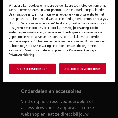
Wij gebruiken cookies en andere vergelijkbare technologieën om onze
Oplossing
website te verbeteren en voor promotionele en marketingdoeleinden.
Daarnaast delen wij informatie over je gebruik van onze website met
onze partners op het gebied van sociale media, advertenties en analyse.
Reinig het oppervlak met een oplossing
Door op "Alle cookies accepteren" te klikken, geef je toestemming voor
van water en een klein beetje afwasmiddel.
ons gebruik van cookies. Hierdoor kunnen wij
je ervaring op de
website personaliseren, speciale aanbiedingen
afstemmen en je
Als grondige reiniging noodzakelijk is,
gepersonaliseerde advertenties tonen. Door te klikken op "Verder
maakt u dan gebruik van een speciale
zonder accepteren" blokkeer je niet-essentiële cookies. Dit kan invloed
hebben op je browse-ervaring en op de diensten die wij kunnen
reinigingsspray. Deze zijn verkrijgbaar in
aanbieden. Meer informatie vind je in onze
Cookieverklaring
en
onze
webshop.
Privacyverklaring
.
Was dit artikel nuttig?
Cookie-instellingen
Alle cookies accepteren
Onderdelen en accessoires
Vind originele reserveonderdelen of
accessoires voor je apparaat in onze
webshop en laat ze direct bij jouw