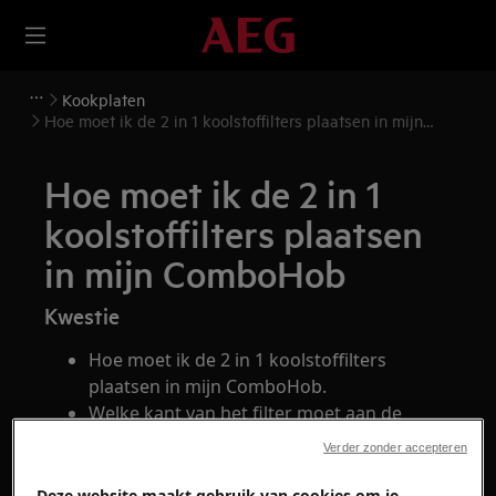
Kookplaten
Hoe moet ik de 2 in 1 koolstoffilters plaatsen in mijn
ComboHob
Hoe moet ik de 2 in 1
koolstoffilters plaatsen
in mijn ComboHob
Kwestie
Hoe moet ik de 2 in 1 koolstoffilters
plaatsen in mijn ComboHob.
Welke kant van het filter moet aan de
binnenzijde van de houder in mijn
Verder zonder accepteren
ComboHob, de zilveren zijde of de zwarte
zijde.
Deze website maakt gebruik van cookies om je