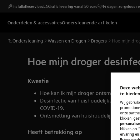
Installatieservices
Gratis levering vanaf 50 euro
14 dagen zorgeloos r
Onderdelen & accessoires
Ondersteunende artikelen
Ondersteuning
Wassen en Drogen
Drogers
Hoe mijn drog
Hoe mijn droger desinfe
Kwestie
Deze web
Hoe kan ik mijn droger ontsmetten?
te bieden
Desinfectie van huishoudelijke toestellen i
Wij gebruik
COVID-19.
promotionel
onze partner
Ontsmetting van huishoudelijke apparate
klikken, ge
personalise
klikken op "
Heeft betrekking op
ervaring en
Privacyverk