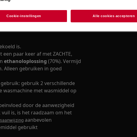
Cookie-instellingen
Alle cookies accepteren
ekoeld is.
t een paar keer af met ZACHTE,
in
ethanoloplossing
(70%). Vermijd
. Alleen gebruiken in goed
 gebruik: gebruik 2 verschillende
de wasmachine met wasmiddel op
t beïnvloed door de aanwezigheid
 vuil is, is het raadzaam om het
aanbevolen
saanwijzing
emiddel gebruikt