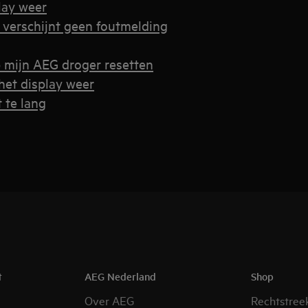
lay weer
 verschijnt geen foutmelding
p mijn AEG droger resetten
het display weer
 te lang
t
AEG Nederland
Shop
Over AEG
Rechtstree