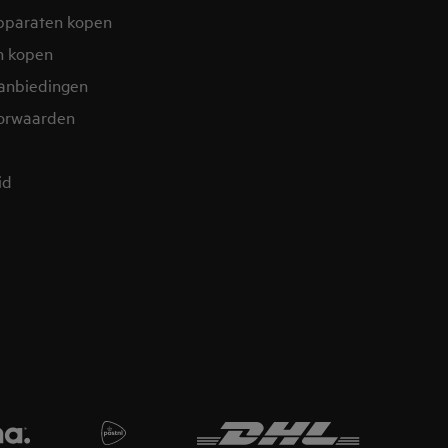
pparaten kopen
n kopen
aanbiedingen
orwaarden
id