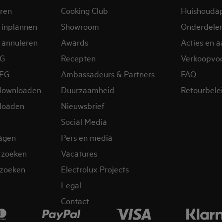
eren
Cooking Club
Huishouda
 inplannen
Showroom
Onderdele
 annuleren
Awards
Acties en 
EG
Recepten
Verkoopvo
AEG
Ambassadeurs & Partners
FAQ
downloaden
Duurzaamheid
Retourbele
loaden
Nieuwsbrief
Social Media
ragen
Pers en media
 zoeken
Vacatures
zoeken
Electrolux Projects
Legal
Contact