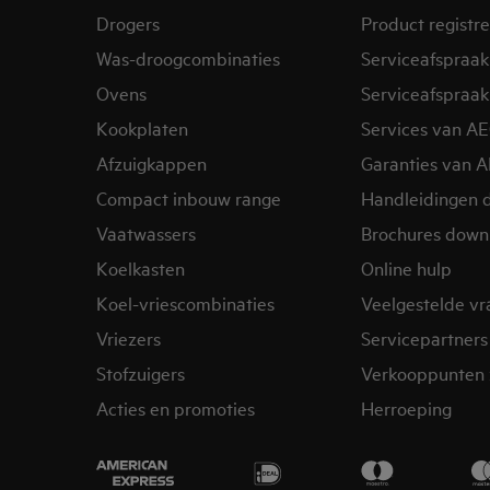
Drogers
Product registr
Was-droogcombinaties
Serviceafspraak
Ovens
Serviceafspraak
Kookplaten
Services van A
Afzuigkappen
Garanties van 
Compact inbouw range
Handleidingen 
Vaatwassers
Brochures down
Koelkasten
Online hulp
Koel-vriescombinaties
Veelgestelde v
Vriezers
Servicepartners
Stofzuigers
Verkooppunten 
Acties en promoties
Herroeping