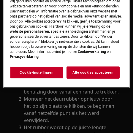
apparaten, voor zware apparaten zijn twee
Wij gebruiken cookies en andere vergelijkbare technologieën om onze
website te verbeteren en voor promotionele en marketingdoeleinden.
personen nodig om het te verplaatsen.
Daarnaast delen wij informatie over je gebruik van onze website met
onze partners op het gebied van sociale media, advertenties en analyse.
Gebruik altijd veiligheidshandschoenen en gesloten
Door op "Alle cookies accepteren" te klikken, geef je toestemming voor
ons gebruik van cookies. Hierdoor kunnen wij
je ervaring op de
schoeisel.
website personaliseren, speciale aanbiedingen
afstemmen en je
gepersonaliseerde advertenties tonen. Door te klikken op "Verder
Houd er rekening mee dat zelfreparatie of niet-
zonder accepteren" blokkeer je niet-essentiële cookies. Dit kan invloed
professionele reparatie gevolgen kan hebben voor
hebben op je browse-ervaring en op de diensten die wij kunnen
aanbieden. Meer informatie vind je in onze
Cookieverklaring
en
de veiligheid als deze niet correct wordt uitgevoerd.
Privacyverklaring
.
Hoe het deurrubber demonteren en
monteren?
Cookie-instellingen
Alle cookies accepteren
Verwijder het deurrubber uit zijn
behuizing door vanaf een rand te trekken.
Monteer het deurrubber opnieuw door
het op zijn plaats te klikken, te beginnen
vanaf hetzelfde punt als het werd
verwijderd.
Het rubber wordt op de juiste lengte