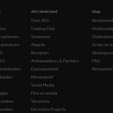
t
AEG Nederland
Shop
Over AEG
Rechtstree
eren
Cooking Club
Huishouda
 inplannen
Showroom
Onderdele
 annuleren
Awards
Acties en 
EG
Recepten
Verkoopvo
AEG
Ambassadeurs & Partners
FAQ
downloaden
Duurzaamheid
Retourbele
loaden
Nieuwsbrief
Social Media
ragen
Pers en media
 zoeken
Vacatures
zoeken
Electrolux Projects