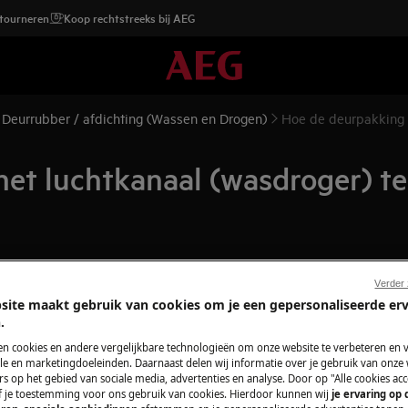
etourneren
Koop rechtstreeks bij AEG
Deurrubber / afdichting (Wassen en Drogen)
Hoe de deurpakking 
het luchtkanaal (wasdroger) t
Verder
site maakt gebruik van cookies om je een gepersonaliseerde er
.
en cookies en andere vergelijkbare technologieën om onze website te verbeteren en 
itgevoerd, vereist specifieke
e en marketingdoeleinden. Daarnaast delen wij informatie over je gebruik van onze
 uitgevoerd door gekwalificeerde
s op het gebied van sociale media, advertenties en analyse. Door op "Alle cookies acc
ef je toestemming voor ons gebruik van cookies. Hierdoor kunnen wij
je ervaring op