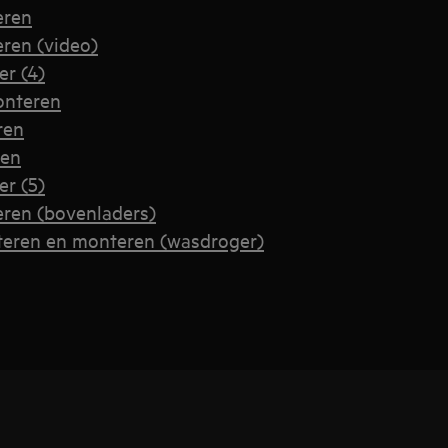
eren
ren (video)
r (4)
onteren
ren
ren
r (5)
ren (bovenladers)
teren en monteren (wasdroger)