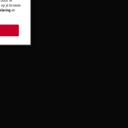
 Door te
n op je browse-
klaring
en