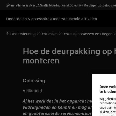
Installatieservices
Gratis levering vanaf 50 euro
14 dagen zorgeloos r
Onderdelen & accessoires
Ondersteunende artikelen
Ondersteuning
EcoDesign
EcoDesign-Wassen en Drogen
Hoe de deurpakking op 
monteren
Oplossing
Deze web
Veiligheid
te bieden
Wij gebruik
Al het werk dat in het apparaat moet worden u
promotionel
vaardigheden en kennis en mag alleen worden
onze partner
klikken, ge
en geautoriseerde servicemonteurs