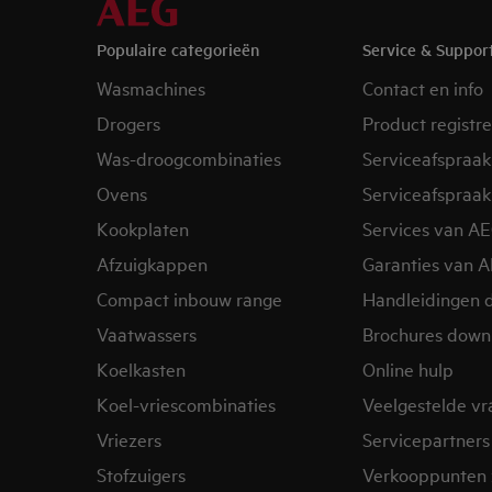
Populaire categorieën
Service & Suppor
Wasmachines
Contact en info
Drogers
Product registr
Was-droogcombinaties
Serviceafspraak
Ovens
Serviceafspraak
Kookplaten
Services van A
Afzuigkappen
Garanties van 
Compact inbouw range
Handleidingen 
Vaatwassers
Brochures down
Koelkasten
Online hulp
Koel-vriescombinaties
Veelgestelde v
Vriezers
Servicepartners
Stofzuigers
Verkooppunten 