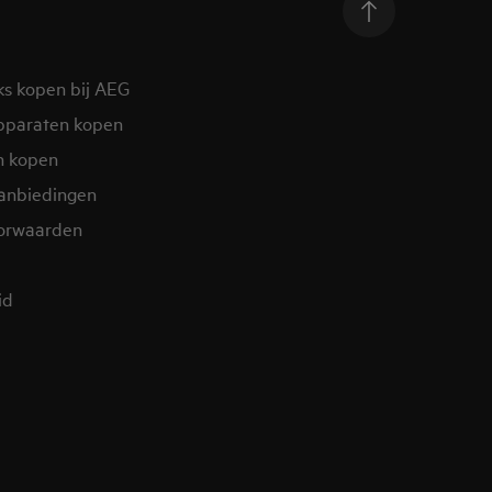
ks kopen bij AEG
pparaten kopen
n kopen
aanbiedingen
orwaarden
id