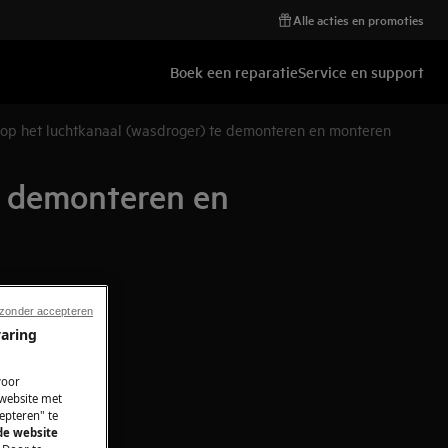
Alle acties en promoties
Boek een reparatie
Service en support
op het luchtkanaal (wasdroger) te demonteren en monteren
e demonteren en
 zonder accepteren
varing
voor
 website met
epteren" te
 de website