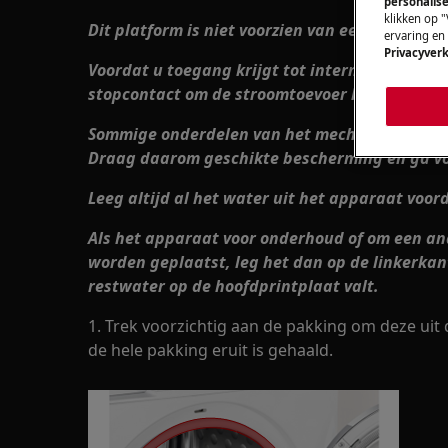
personalise
klikken op "
Dit platform is niet voorzien van een AAN/UIT-
ervaring en
Privacyverk
Voordat u toegang krijgt tot interne component
stopcontact om de stroomtoevoer los te koppe
Sommige onderdelen van het mechanische onde
Draag daarom geschikte bescherming en ga voo
Leeg altijd al het water uit het apparaat voord
Als het apparaat voor onderhoud of om een an
worden geplaatst, leg het dan op de linkerkan
restwater op de hoofdprintplaat valt.
1. Trek voorzichtig aan de pakking om deze uit d
de hele pakking eruit is gehaald.