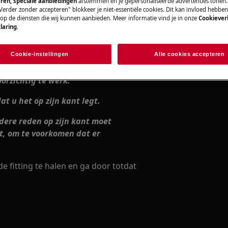
ren, speciale aanbiedingen
afstemmen en je gepersonaliseerde advertenties tonen.
Verder zonder accepteren" blokkeer je niet-essentiële cookies. Dit kan invloed hebbe
schakelaar.
 op de diensten die wij kunnen aanbieden. Meer informatie vind je in onze
Cookiever
laring
.
en, haalt u de stekker uit het
len.
Cookie-instellingen
Alle cookies accepteren
rdeel kunnen letsel veroorzaken.
rzichtig te werk.
at u het op zijn kant legt.
dere reden op zijn kant moet
t, om te voorkomen dat er
e fitting te halen en ga door totdat