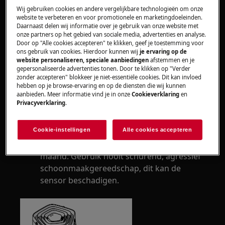
Heeft betrekking op
Wij gebruiken cookies en andere vergelijkbare technologieën om onze
website te verbeteren en voor promotionele en marketingdoeleinden.
Luchtreiniger
Daarnaast delen wij informatie over je gebruik van onze website met
onze partners op het gebied van sociale media, advertenties en analyse.
Door op "Alle cookies accepteren" te klikken, geef je toestemming voor
Oplossing
ons gebruik van cookies. Hierdoor kunnen wij
je ervaring op de
website personaliseren, speciale aanbiedingen
afstemmen en je
gepersonaliseerde advertenties tonen. Door te klikken op "Verder
Stof dat zich ophoopt in de
zonder accepteren" blokkeer je niet-essentiële cookies. Dit kan invloed
luchtkwaliteitssensor kan resulteren in
hebben op je browse-ervaring en op de diensten die wij kunnen
aanbieden. Meer informatie vind je in onze
Cookieverklaring
en
onjuiste sensorwaarden en de prestaties
Privacyverklaring
.
nadelig beïnvloeden. Gebruik een
stofzuiger met een zachte borstel om stof
Cookie-instellingen
Alle cookies accepteren
te verwijderen dat zich in dit gebied kan
ophopen. Stofzuig (minimaal) één keer per
maand. Gebruik nooit schurend, agressief
schoonmaakgereedschap, dit kan de
sensor beschadigen.