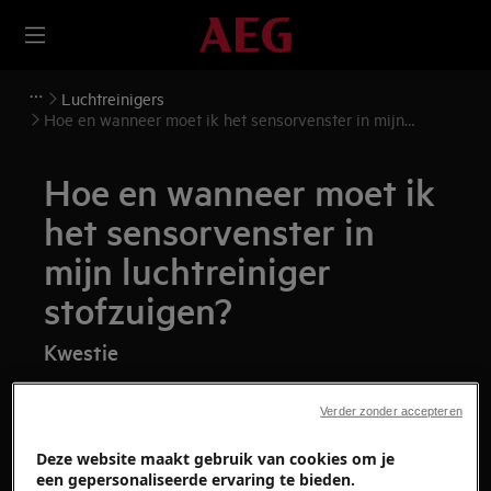
Luchtreinigers
Hoe en wanneer moet ik het sensorvenster in mijn
luchtreiniger stofzuigen?
Hoe en wanneer moet ik
het sensorvenster in
mijn luchtreiniger
stofzuigen?
Kwestie
Hoe en wanneer moet ik het
Verder zonder accepteren
sensorvenster in mijn luchtreiniger
stofzuigen?
Deze website maakt gebruik van cookies om je
een gepersonaliseerde ervaring te bieden.