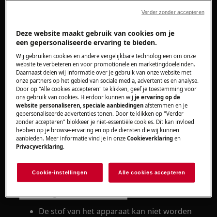
Oplossing
Verder zonder accepteren
Deze website maakt gebruik van cookies om je
De kunststof onderdelen van het apparaat
een gepersonaliseerde ervaring te bieden.
kunnen worden schoongemaakt met een
Wij gebruiken cookies en andere vergelijkbare technologieën om onze
olievrije droge doek of met een stofzuiger
website te verbeteren en voor promotionele en marketingdoeleinden.
met zachte borstel.
Daarnaast delen wij informatie over je gebruik van onze website met
onze partners op het gebied van sociale media, advertenties en analyse.
Door op "Alle cookies accepteren" te klikken, geef je toestemming voor
ons gebruik van cookies. Hierdoor kunnen wij
je ervaring op de
website personaliseren, speciale aanbiedingen
afstemmen en je
gepersonaliseerde advertenties tonen. Door te klikken op "Verder
zonder accepteren" blokkeer je niet-essentiële cookies. Dit kan invloed
hebben op je browse-ervaring en op de diensten die wij kunnen
aanbieden. Meer informatie vind je in onze
Cookieverklaring
en
Privacyverklaring
.
Cookie-instellingen
Alle cookies accepteren
De stof van het apparaat kan niet worden