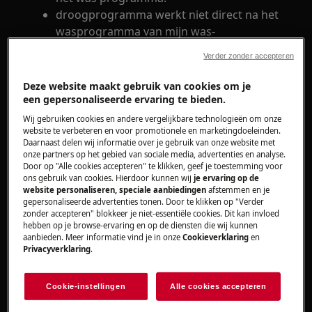
droogprogramma werkt niet direct na het
wasprogramma van mijn was-
droogcombinatie
Verder zonder accepteren
Heeft betrekking op
Deze website maakt gebruik van cookies om je
een gepersonaliseerde ervaring te bieden.
Was-droogcombinatie
Wij gebruiken cookies en andere vergelijkbare technologieën om onze
website te verbeteren en voor promotionele en marketingdoeleinden.
Daarnaast delen wij informatie over je gebruik van onze website met
Oplossing
onze partners op het gebied van sociale media, advertenties en analyse.
Door op "Alle cookies accepteren" te klikken, geef je toestemming voor
Controleer of de beide lampjes boven de
ons gebruik van cookies. Hierdoor kunnen wij
je ervaring op de
modus toets branden, alleen dan kan men
website personaliseren, speciale aanbiedingen
afstemmen en je
gepersonaliseerde advertenties tonen. Door te klikken op "Verder
was en drogen achter elkaar.
zonder accepteren" blokkeer je niet-essentiële cookies. Dit kan invloed
hebben op je browse-ervaring en op de diensten die wij kunnen
aanbieden. Meer informatie vind je in onze
Cookieverklaring
en
Privacyverklaring
.
Cookie-instellingen
Alle cookies accepteren