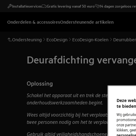
Installatieservices
Gratis levering vanaf 50 euro
14 dagen zorgeloos r
Onderdelen & accessoires
Ondersteunende artikelen
Ondersteuning
EcoDesign
EcoDesign-Koelen
Deurrubber
Deurafdichting vervan
Oplossing
Schakel het apparaat uit en trek de stekker uit het 
Deze web
onderhoudswerkzaamheden begint.
te bieden
Wees altijd voorzichtig bij het verplaatsen van appa
Wij gebruik
promotionel
twee personen nodig om het te verplaatsen.
onze partner
klikken, ge
Gebruik altijd veiligheidshandschoenen en gesloten 
personalise