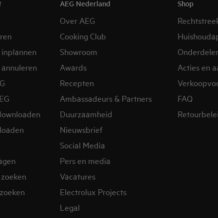
t
AEG Nederland
Shop
Over AEG
Rechtstree
eren
Cooking Club
Huishouda
 inplannen
Showroom
Onderdele
 annuleren
Awards
Acties en 
EG
Recepten
Verkoopvo
AEG
Ambassadeurs & Partners
FAQ
downloaden
Duurzaamheid
Retourbele
loaden
Nieuwsbrief
Social Media
ragen
Pers en media
 zoeken
Vacatures
zoeken
Electrolux Projects
Legal