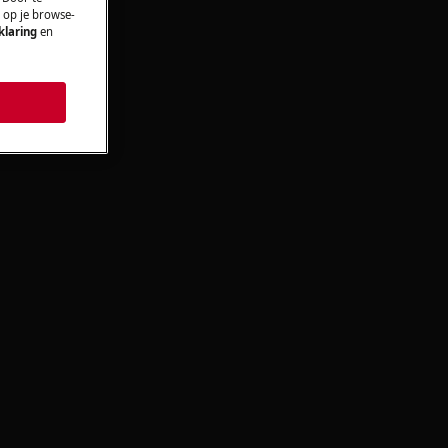
n op je browse-
klaring
en