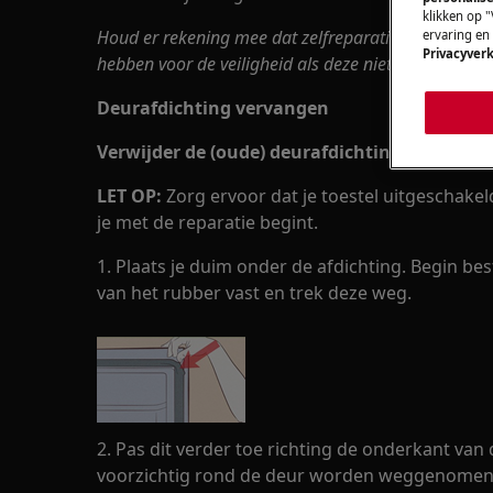
klikken op "
Houd er rekening mee dat zelfreparatie of niet-prof
ervaring en
Privacyverk
hebben voor de veiligheid als deze niet correct word
Deurafdichting vervangen
Verwijder de (oude) deurafdichting
LET OP:
Zorg ervoor dat je toestel uitgeschakeld
je met de reparatie begint.
1. Plaats je duim onder de afdichting. Begin be
van het rubber vast en trek deze weg.
2. Pas dit verder toe richting de onderkant van
voorzichtig rond de deur worden weggenomen