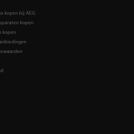
ks kopen bij AEG
pparaten kopen
n kopen
aanbiedingen
orwaarden
id