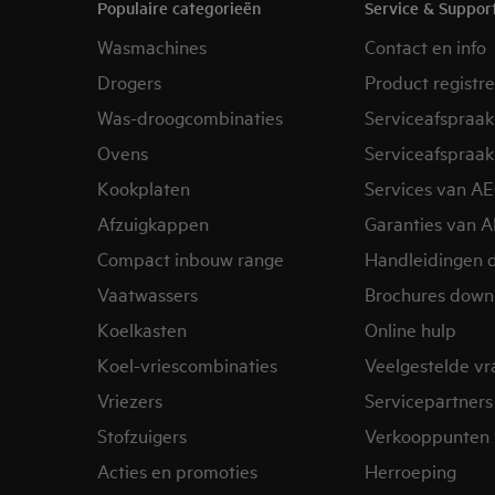
Populaire categorieën
Service & Suppor
Wasmachines
Contact en info
Drogers
Product registr
Was-droogcombinaties
Serviceafspraak
Ovens
Serviceafspraak
Kookplaten
Services van A
Afzuigkappen
Garanties van 
Compact inbouw range
Handleidingen 
Vaatwassers
Brochures down
Koelkasten
Online hulp
Koel-vriescombinaties
Veelgestelde v
Vriezers
Servicepartners
Stofzuigers
Verkooppunten 
Acties en promoties
Herroeping