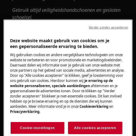
Gebruik altijd veiligheidshandschoenen en gesloten
schoeisel.
Verder zonder accepteren
Houd er rekening mee dat zelfreparatie of niet-
professionele reparatie gevolgen kan hebben voor
Deze website maakt gebruik van cookies om je
de veiligheid als deze niet correct wordt uitgevoerd.
een gepersonaliseerde ervaring te bieden.
Wij gebruiken cookies en andere vergelijkbare technologieën om onze
ALGEMENE METHODEN VOOR DEMONTAGE EN
website te verbeteren en voor promotionele en marketingdoeleinden.
INSTALLATIE VAN DE DEURAFDICHTING
Daarnaast delen wij informatie over je gebruik van onze website met
onze partners op het gebied van sociale media, advertenties en analyse.
Stap 1
Door op "Alle cookies accepteren" te klikken, geef je toestemming voor
ons gebruik van cookies. Hierdoor kunnen wij
je ervaring op de
website personaliseren, speciale aanbiedingen
afstemmen en je
Trek het deurrubber uit de 4 hoeken.
gepersonaliseerde advertenties tonen. Door te klikken op "Verder
Plaats vervolgens de nieuwe deurafdichting.
zonder accepteren" blokkeer je niet-essentiële cookies. Dit kan invloed
hebben op je browse-ervaring en op de diensten die wij kunnen
aanbieden. Meer informatie vind je in onze
Cookieverklaring
en
Privacyverklaring
.
Cookie-instellingen
Alle cookies accepteren