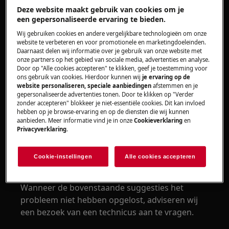
Deze website maakt gebruik van cookies om je
Was-droogcombinatie
een gepersonaliseerde ervaring te bieden.
Wij gebruiken cookies en andere vergelijkbare technologieën om onze
Oplossing
website te verbeteren en voor promotionele en marketingdoeleinden.
Daarnaast delen wij informatie over je gebruik van onze website met
De deur kan doorgaans helemaal aan het begin
onze partners op het gebied van sociale media, advertenties en analyse.
Door op "Alle cookies accepteren" te klikken, geef je toestemming voor
van een wasprogramma worden geopend door
ons gebruik van cookies. Hierdoor kunnen wij
je ervaring op de
op de start/pauze-knop te drukken.
website personaliseren, speciale aanbiedingen
afstemmen en je
gepersonaliseerde advertenties tonen. Door te klikken op "Verder
zonder accepteren" blokkeer je niet-essentiële cookies. Dit kan invloed
Als de deur kan worden geopend als de
hebben op je browse-ervaring en op de diensten die wij kunnen
was-droogcombinatie is gevuld met water,
aanbieden. Meer informatie vind je in onze
Cookieverklaring
en
kies dan een pomp programma en haal
Privacyverklaring
.
het wasgoed uit de machine.
Neem contact op met onze servicedienst
Cookie-instellingen
Alle cookies accepteren
voor een afspraak.
Wanneer de bovenstaande suggesties het
probleem niet hebben opgelost, adviseren wij
een bezoek van een technicus aan te vragen.