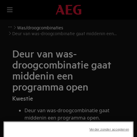
Was/droogcombinaties
Deur van was-droogcombinatie gaat middenin een
programma open
Deur van was-
droogcombinatie gaat
middenin een
programma open
Kwestie
Deur van was-droogcombinatie gaat
middenin een programma open.
Verder zonder accepteren
Heeft betrekking op