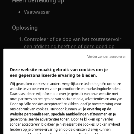
Heeft betrekking op
Vaatwasser
Oplossing
Controleer of de dop van het zoutreservoir
een afdichting heeft en of deze goed op
het zoutreservoir past.
Verder zonder accepteren
Controleer of het zoutreservoir is gevuld
met zout.
Deze website maakt gebruik van cookies om je
Controleer of de waterontharder juist is
een gepersonaliseerde ervaring te bieden.
ingesteld en overeenkomt met de
Wij gebruiken cookies en andere vergelijkbare technologieën om onze
hardheid van het water in uw woonplaats.
website te verbeteren en voor promotionele en marketingdoeleinden.
Daarnaast delen wij informatie over je gebruik van onze website met
Raadpleeg de gebruiksaanwijzing voor het
onze partners op het gebied van sociale media, advertenties en analyse.
juist instellen van de waterhardheid.
Door op "Alle cookies accepteren" te klikken, geef je toestemming voor
ons gebruik van cookies. Hierdoor kunnen wij
je ervaring op de
Als u in een plaats woont waar het water
website personaliseren, speciale aanbiedingen
afstemmen en je
hard is, zult u bij gebruik van Multitabs,
gepersonaliseerde advertenties tonen. Door te klikken op "Verder
zonder accepteren" blokkeer je niet-essentiële cookies. Dit kan invloed
zout en/of een glansspoelmiddel moeten
hebben op je browse-ervaring en op de diensten die wij kunnen
toevoegen. Raadpleeg hiervoor de