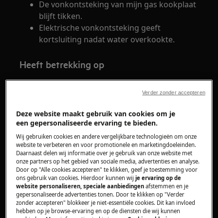
De vonkontsteking van mijn gas kookplaat
blijft tikken.
Elektrische vonkontsteking geeft
kortsluiting nadat water overkookte.
Heeft betrekking op
Kookplaat Gas
Verder zonder accepteren
Oplossing
Deze website maakt gebruik van cookies om je
een gepersonaliseerde ervaring te bieden.
Wanneer er een knop van de gaskookplaat
Wij gebruiken cookies en andere vergelijkbare technologieën om onze
wordt ingedrukt, zullen alle pitten gaan vonken.
website te verbeteren en voor promotionele en marketingdoeleinden.
Wanneer de knop wordt los gelaten als de pit
Daarnaast delen wij informatie over je gebruik van onze website met
brandt, zal het vonken stoppen. Dit is de
onze partners op het gebied van sociale media, advertenties en analyse.
Door op "Alle cookies accepteren" te klikken, geef je toestemming voor
normale werking van een kookplaat
ons gebruik van cookies. Hierdoor kunnen wij
je ervaring op de
website personaliseren, speciale aanbiedingen
afstemmen en je
Wanneer de vonkontsteking actief blijft na het
gepersonaliseerde advertenties tonen. Door te klikken op "Verder
zonder accepteren" blokkeer je niet-essentiële cookies. Dit kan invloed
loslaten van de knop, controleer dan het
hebben op je browse-ervaring en op de diensten die wij kunnen
volgende: