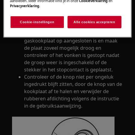
aanbieden. Meer informatie vind je in onze
Cookieverklaring
en
Privacyverklaring
.
Controleer of de kookplaat nat is
geworden door overkoken. Haal de
Cookie-instellingen
Alle cookies accepteren
stekker uit het stopcontact of schakel de
groep in de meterkast uit waar de
gaskookplaat op aangesloten is en maak
de plaat zoveel mogelijk droog en
controleer of het vonken is gestopt nadat
de groep weer is ingeschakeld of de
stekker in het stopcontact is geplaatst.
Controleer of de knop niet per ongeluk
ingedrukt blijft zitten, door de knop van de
kookplaat af te halen en verwijder de
rubberen afdichting volgens de instructie
in de gebruiksaanwijzing.