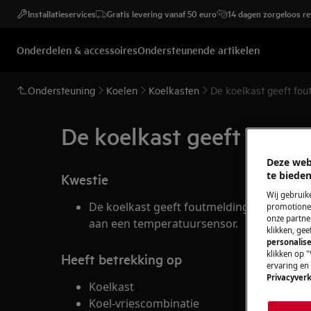
Installatieservices
Gratis levering vanaf 50 euro
14 dagen zorgeloos r
Onderdelen & accessoires
Ondersteunende artikelen
Ondersteuning
Koelen
Koelkasten
De koelkast geeft fou
De koelkast geeft foutm
Deze web
te bieden
Kwestie
Wij gebruik
De koelkast geeft foutmelding F4 op het di
promotionel
onze partner
aan een temperatuursensor.
klikken, ge
personalise
klikken op "
Heeft betrekking op
ervaring en
Privacyverk
Koelkast
Koel-vriescombinatie