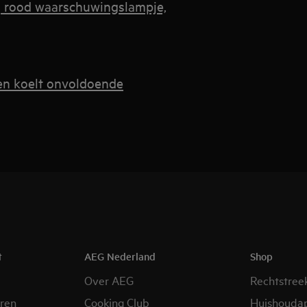
, rood waarschuwingslampje,
 en koelt onvoldoende
t
AEG Nederland
Shop
Over AEG
Rechtstree
eren
Cooking Club
Huishouda