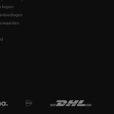
n kopen
aanbiedingen
orwaarden
id