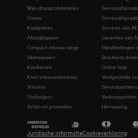
Was-droogcombinaties
Serviceafspraak
Ovens
Serviceafspraak
Kookplaten
Services van A
Afzuigkappen
Garanties van 
Compact inbouw range
Handleidingen 
Vaatwassers
Brochures down
Koelkasten
Online hulp
Koel-vriescombinaties
Veelgestelde v
Vriezers
Servicepartners
Stofzuigers
Verkooppunten 
Acties en promoties
Herroeping
Juridische informatie
Cookieverklaring