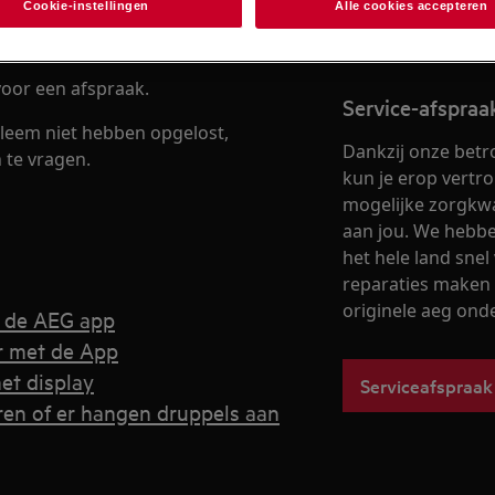
Cookie-instellingen
Alle cookies accepteren
oor een afspraak.
Service-afspra
leem niet hebben opgelost,
Dankzij onze betr
 te vragen.
kun je erop vertr
mogelijke zorgkwal
aan jou. We hebben
het hele land snel 
reparaties maken 
originele aeg ond
t de AEG app
er met de App
het display
Serviceafspraak
ren of er hangen druppels aan