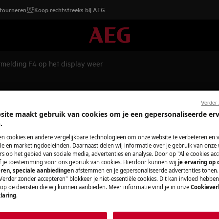
etourneren
Koop rechtstreeks bij AEG
tmelding F4 op het display weer
elding F4 op het display weer
Verder
site maakt gebruik van cookies om je een gepersonaliseerde er
.
en cookies en andere vergelijkbare technologieën om onze website te verbeteren en 
Onderdelen en a
splay weer, dit duidt op een storing
e en marketingdoeleinden. Daarnaast delen wij informatie over je gebruik van onze
s op het gebied van sociale media, advertenties en analyse. Door op "Alle cookies acc
Vind originele re
ef je toestemming voor ons gebruik van cookies. Hierdoor kunnen wij
je ervaring op
ren, speciale aanbiedingen
afstemmen en je gepersonaliseerde advertenties tonen.
voor je apparaat i
Verder zonder accepteren" blokkeer je niet-essentiële cookies. Dit kan invloed hebbe
bij jouw thuis leve
 op de diensten die wij kunnen aanbieden. Meer informatie vind je in onze
Cookiever
laring
.
Naar webshop