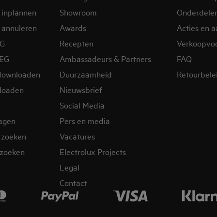
 inplannen
Showroom
Onderdele
 annuleren
Awards
Acties en 
EG
Recepten
Verkoopvo
AEG
Ambassadeurs & Partners
FAQ
downloaden
Duurzaamheid
Retourbele
loaden
Nieuwsbrief
Social Media
ragen
Pers en media
 zoeken
Vacatures
zoeken
Electrolux Projects
Legal
Contact