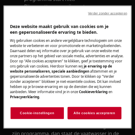
Bij aanzetten van mijn vaatwasser gaan
alle LED's drie keer knipperen, er kan wel
Verder zonder accepteren
een programma keuze gemaakt worden,
Deze website maakt gebruik van cookies om je
maar het programma gaat niet beginnen.
een gepersonaliseerde ervaring te bieden.
Vaatwasser met Quick Select bediening
Wij gebruiken cookies en andere vergelijkbare technologieën om onze
zonder display staat in demo stand.
website te verbeteren en voor promotionele en marketingdoeleinden.
Daarnaast delen wij informatie over je gebruik van onze website met
onze partners op het gebied van sociale media, advertenties en analyse.
Heeft betrekking op
Door op "Alle cookies accepteren" te klikken, geef je toestemming voor
ons gebruik van cookies. Hierdoor kunnen wij
je ervaring op de
Vaatwasser met Quick Select bediening
website personaliseren, speciale aanbiedingen
afstemmen en je
zonder display
gepersonaliseerde advertenties tonen. Door te klikken op "Verder
zonder accepteren" blokkeer je niet-essentiële cookies. Dit kan invloed
hebben op je browse-ervaring en op de diensten die wij kunnen
Oplossing
aanbieden. Meer informatie vind je in onze
Cookieverklaring
en
Privacyverklaring
.
Wanneer de vaatwasser aangezet wordt en alle
lampjes knipperen 3x achter elkaar en er een
Cookie-instellingen
Alle cookies accepteren
programma gekozen wordt en als na het dicht
doen van de deur de vaatwasser niet begint aan
zijn programma, dan staat de vaatwasser in de