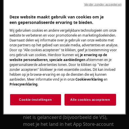
Verder zonder accepteren
Heeft betrekking op
Deze website maakt gebruik van cookies om je
AEG App
een gepersonaliseerde ervaring te bieden.
Wij gebruiken cookies en andere vergelijkbare technologieën om onze
Oplossing
website te verbeteren en voor promotionele en marketingdoeleinden.
Daarnaast delen wij informatie over je gebruik van onze website met
onze partners op het gebied van sociale media, advertenties en analyse.
De AEG App is alleen beschikbaar in App
Door op "Alle cookies accepteren" te klikken, geef je toestemming voor
stores van specifieke landen en gebieden
ons gebruik van cookies. Hierdoor kunnen wij
je ervaring op de
website personaliseren, speciale aanbiedingen
afstemmen en je
waar het product officieel is gelanceerd.
gepersonaliseerde advertenties tonen. Door te klikken op "Verder
Controleer het land of gebied van je App
zonder accepteren" blokkeer je niet-essentiële cookies. Dit kan invloed
hebben op je browse-ervaring en op de diensten die wij kunnen
Store account om er zeker van te zijn dat
aanbieden. Meer informatie vind je in onze
Cookieverklaring
en
het overeenkomt met het land waar het
Privacyverklaring
.
product is gekocht, om de App te kunnen
vinden.
Cookie-instellingen
Alle cookies accepteren
Als je App Store account is gekoppeld aan
een land of gebied waar het product nog
niet is gelanceerd (bijvoorbeeld de VS),
moet je het land in het App Store-account