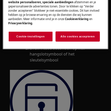
Raadpleeg de gebruiksaanwijzing voor
website personaliseren, speciale aanbiedingen
afstemmen en je
gepersonaliseerde advertenties tonen. Door te klikken op "Verder
meer informatie.
zonder accepteren" blokkeer je niet-essentiële cookies. Dit kan invloed
Hieronder een voorbeeld van een
hebben op je browse-ervaring en op de diensten die wij kunnen
aanbieden. Meer informatie vind je in onze
Cookieverklaring
en
mogelijke procedure:
Privacyverklaring
.
Het kinderslot
tijdelijk
(gedurende 1
kooksessie) uitschakelen:
Cookie-instellingen
Alle cookies accepteren
Zet de kookplaat aan.
Druk 1 tot 5 seconden op het
hangslotsymbool of het
sleutelsymbool