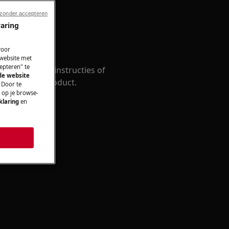
 zonder accepteren
varing
iding
voor
 website met
epteren" te
en zoek naar instructies of
 de website
ie over je product.
 Door te
n op je browse-
klaring
en
g