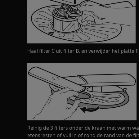
Haal filter C uit filter B, en verwijder het platte fi
Reinig de 3 filters onder de kraan met warm wa
etensresten of vuil in of rond de rand van de fil