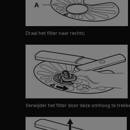
Draai het filter naar rechts:
Verwijder het filter door deze omhoog te trekk