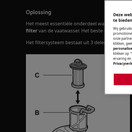
Oplossing
Deze web
te bieden
Het meest essentiële onderdeel waar vuil en re
Wij gebruik
filter
van de vaatwasser. Het beste en makkelijks
promotionel
onze partner
Het filtersysteem bestaat uit 3 delen:
klikken, ge
personalise
klikken op "
ervaring en
Privacyverk