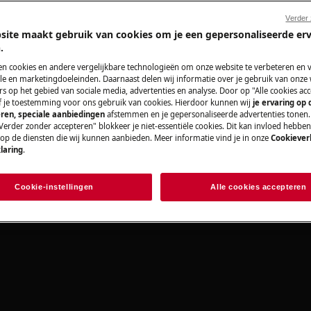
Verder
site maakt gebruik van cookies om je een gepersonaliseerde er
.
sten zich kunnen ophopen is in het
Zoek uw handle
en cookies en andere vergelijkbare technologieën om onze website te verbeteren en 
te is om deze als eerst te reinigen;
e en marketingdoeleinden. Daarnaast delen wij informatie over je gebruik van onze
s op het gebied van sociale media, advertenties en analyse. Door op "Alle cookies acc
Los problemen op 
ef je toestemming voor ons gebruik van cookies. Hierdoor kunnen wij
je ervaring op
andere documentat
ren, speciale aanbiedingen
afstemmen en je gepersonaliseerde advertenties tonen.
Verder zonder accepteren" blokkeer je niet-essentiële cookies. Dit kan invloed hebbe
 op de diensten die wij kunnen aanbieden. Meer informatie vind je in onze
Cookiever
laring
.
Zoek handleidin
Cookie-instellingen
Alle cookies accepteren