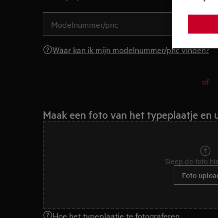
Waar kan ik mijn modelnummer/pnc vinden?
of
Maak een foto van het typeplaatje en 
Sleep de foto hi
Foto uploa
Hoe het typeplaatje te fotograferen