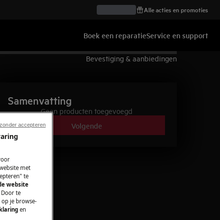
Alle acties en promoties
Boek een reparatie
Service en support
Bevestiging & aanbiedingen
Samenvatting
Geen producten toegevoegd
Volgende
 zonder accepteren
varing
voor
 website met
epteren" te
 de website
 Door te
n op je browse-
klaring
en