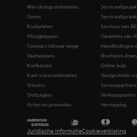
Was-droogcombinaties
Serviceafspraak
Ovens
Serviceafspraak
Kookplaten
Services van A
Afzuigkappen
Garanties van 
Compact inbouw range
Handleidingen 
Vaatwassers
Brochures down
Koelkasten
Online hulp
Koel-vriescombinaties
Veelgestelde v
Vriezers
Servicepartners
Stofzuigers
Verkooppunten 
Acties en promoties
Herroeping
Juridische informatie
Cookieverklaring