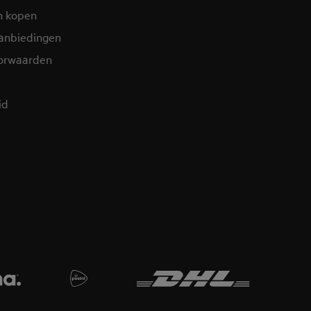
n kopen
aanbiedingen
orwaarden
id