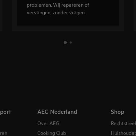
problemen. Wij repareren of
vervangen, zonder vragen.
pport
AEG Nederland
Shop
Over AEG
Rechtstree
eren
Cooking Club
Huishouda