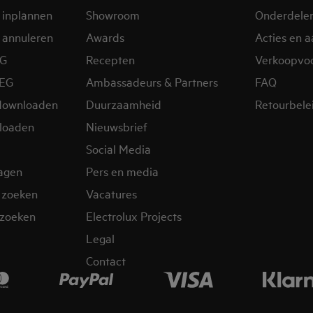
 inplannen
Showroom
Onderdele
 annuleren
Awards
Acties en 
EG
Recepten
Verkoopvo
AEG
Ambassadeurs & Partners
FAQ
downloaden
Duurzaamheid
Retourbele
loaden
Nieuwsbrief
Social Media
ragen
Pers en media
 zoeken
Vacatures
zoeken
Electrolux Projects
Legal
Contact