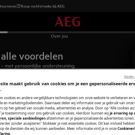
etourneren
Koop rechtstreeks bij AEG
Over jou
alle voordelen
 – met persoonlijke ondersteuning,
 garantie te verlengen.
Verder
site maakt gebruik van cookies om je een gepersonaliseerde er
.
en cookies en andere vergelijkbare technologieën om onze website te verbeteren en 
e en marketingdoeleinden. Daarnaast delen wij informatie over je gebruik van onze
s op het gebied van sociale media, advertenties en analyse. Door op "Alle cookies acc
ef je toestemming voor ons gebruik van cookies. Hierdoor kunnen wij
je ervaring op
ren, speciale aanbiedingen
afstemmen en je gepersonaliseerde advertenties tonen.
Verder zonder accepteren" blokkeer je niet-essentiële cookies. Dit kan invloed hebbe
 op de diensten die wij kunnen aanbieden. Meer informatie vind je in onze
Cookiever
laring
.