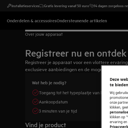
Installatieservices
Gratis levering vanaf 50 euro
14 dagen zorgeloos r
Onderdelen & accessoires
Ondersteunende artikelen
Over jouw apparaat
Registreer nu en ontdek 
Registreer je apparaat voor een vlottere ervaring
exclusieve aanbiedingen en de mogelijkheid om je
Deze web
Wat heb je nodig?
te bieden
Toegang tot het typeplaatje van het apparaat
Wij gebruik
promotionel
Aankoopdatum
onze partner
klikken, ge
3 minuten van je tijd
personalise
klikken op "
ervaring en
Vind je product
Privacyverk