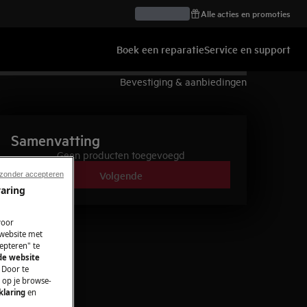
Alle acties en promoties
Boek een reparatie
Service en support
Bevestiging & aanbiedingen
Samenvatting
Geen producten toegevoegd
Volgende
 zonder accepteren
varing
voor
 website met
epteren" te
 de website
 Door te
n op je browse-
klaring
en