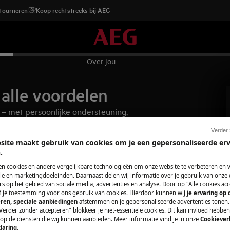
etourneren
Koop rechtstreeks bij AEG
Over jou
alle voordelen
 – met persoonlijke ondersteuning,
 garantie te verlengen.
Verder
site maakt gebruik van cookies om je een gepersonaliseerde er
.
en cookies en andere vergelijkbare technologieën om onze website te verbeteren en 
e en marketingdoeleinden. Daarnaast delen wij informatie over je gebruik van onze
s op het gebied van sociale media, advertenties en analyse. Door op "Alle cookies acc
ef je toestemming voor ons gebruik van cookies. Hierdoor kunnen wij
je ervaring op
ren, speciale aanbiedingen
afstemmen en je gepersonaliseerde advertenties tonen.
Verder zonder accepteren" blokkeer je niet-essentiële cookies. Dit kan invloed hebbe
 op de diensten die wij kunnen aanbieden. Meer informatie vind je in onze
Cookiever
laring
.