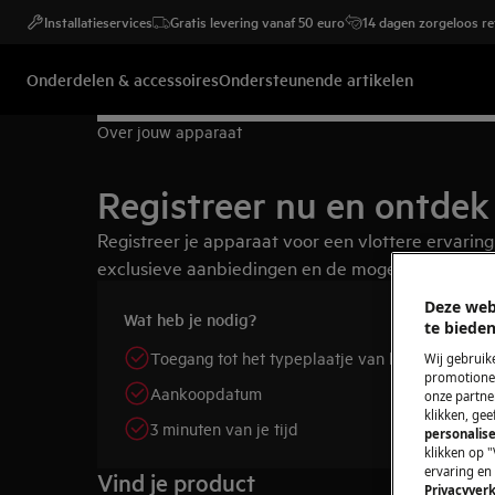
Installatieservices
Gratis levering vanaf 50 euro
14 dagen zorgeloos r
Onderdelen & accessoires
Ondersteunende artikelen
Over jouw apparaat
Registreer nu en ontdek 
Registreer je apparaat voor een vlottere ervaring
exclusieve aanbiedingen en de mogelijkheid om je
Deze web
Wat heb je nodig?
te bieden
Toegang tot het typeplaatje van het apparaat
Wij gebruik
promotionel
Aankoopdatum
onze partner
klikken, ge
3 minuten van je tijd
personalise
klikken op "
ervaring en
Vind je product
Privacyverk