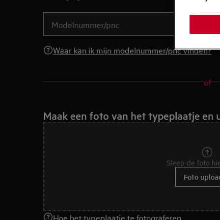
Waar kan ik mijn modelnummer/pnc vinden?
of
Maak een foto van het typeplaatje en 
Sleep de foto hi
Foto uploa
Hoe het typeplaatje te fotograferen