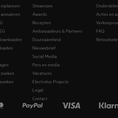
 inplannen
Showroom
Onderdele
 annuleren
Awards
Acties en 
EG
Recepten
Verkoopvo
AEG
Ambassadeurs & Partners
FAQ
downloaden
Duurzaamheid
Retourbele
loaden
Nieuwsbrief
Social Media
ragen
Pers en media
 zoeken
Vacatures
zoeken
Electrolux Projects
Legal
Contact