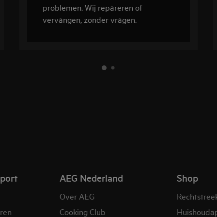
problemen. Wij repareren of
vervangen, zonder vragen.
pport
AEG Nederland
Shop
Over AEG
Rechtstree
eren
Cooking Club
Huishouda