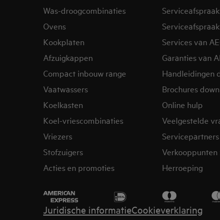
Was-droogcombinaties
Serviceafspraak
Ovens
Serviceafspraak
Kookplaten
Services van A
Afzuigkappen
Garanties van 
Compact inbouw range
Handleidingen 
Vaatwassers
Brochures down
Koelkasten
Online hulp
Koel-vriescombinaties
Veelgestelde v
Vriezers
Servicepartners
Stofzuigers
Verkooppunten 
Acties en promoties
Herroeping
Juridische informatie
Cookieverklaring