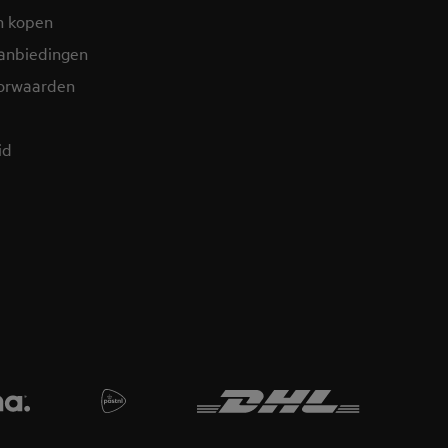
n kopen
aanbiedingen
orwaarden
id