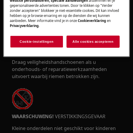
website personaliseren, speciale aanbiedingen
afstemmen en je
gepersonaliseerde advertenties tonen. Door te klikken op "Verder
zonder accepteren" blokkeer je niet-essentiële cookies. Dit kan invloed
hebben op je browse-ervaring en op de diensten die wij kunnen
aanbieden. Meer informatie vind je in onze
Cookieverklaring
en
WAARSCHUWING!
RISICO OP BEKNELLING
Privacyverklaring
.
Cookie-instellingen
Alle cookies accepteren
Draag veiligheidshandschoenen als u
onderhouds- of reparatiewerkzaamheden
uitvoert waarbij riemen betrokken zijn.
WAARSCHUWING!
VERSTIKKINGSGEVAAR
Kleine onderdelen niet geschikt voor kinderen