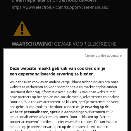
u een reparatie of onderhoud uitvoert.
https://www.electrolux.com/support/user-manuals/
WAARSCHUWING!
GEVAAR VOOR ELEKTRISCHE
SCHOK
Verder zonder accepteren
Schakel het apparaat uit en trek de stekker uit
Deze website maakt gebruik van cookies om je
het stopcontact voordat u enige reparatie of
een gepersonaliseerde ervaring te bieden.
onderhoud uitvoert.
Wij gebruiken cookies en andere vergelijkbare technologieën om onze
website te verbeteren en voor promotionele en marketingdoeleinden.
Daarnaast delen wij informatie over je gebruik van onze website met
onze partners op het gebied van sociale media, advertenties en analyse.
Door op "Alle cookies accepteren" te klikken, geef je toestemming voor
ons gebruik van cookies. Hierdoor kunnen wij
je ervaring op de
website personaliseren, speciale aanbiedingen
afstemmen en je
gepersonaliseerde advertenties tonen. Door te klikken op "Verder
zonder accepteren" blokkeer je niet-essentiële cookies. Dit kan invloed
hebben op je browse-ervaring en op de diensten die wij kunnen