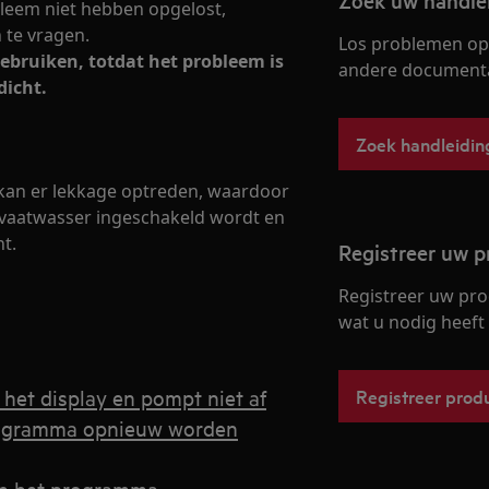
Zoek uw handle
leem niet hebben opgelost,
 te vragen.
Los problemen op 
ebruiken, totdat het probleem is
andere documentat
dicht.
Zoek handleidin
 kan er lekkage optreden, waardoor
 vaatwasser ingeschakeld wordt en
nt.
Registreer uw 
Registreer uw pro
wat u nodig heeft 
het display en pompt niet af
Registreer prod
programma opnieuw worden
van het programma