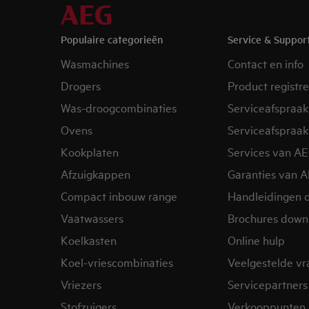
Populaire categorieën
Service & Suppor
Wasmachines
Contact en info
Drogers
Product registr
Was-droogcombinaties
Serviceafspraak
Ovens
Serviceafspraak
Kookplaten
Services van A
Afzuigkappen
Garanties van 
Compact inbouw range
Handleidingen 
Vaatwassers
Brochures down
Koelkasten
Online hulp
Koel-vriescombinaties
Veelgestelde v
Vriezers
Servicepartners
Stofzuigers
Verkooppunten 