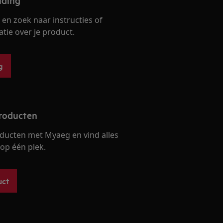
iding
en zoek naar instructies of
ie over je product.
g
producten
ducten met Myaeg en vind alles
op één plek.
uct