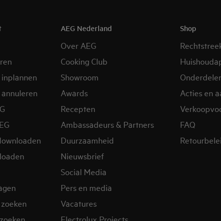
t
AEG Nederland
Shop
Over AEG
Rechtstree
eren
Cooking Club
Huishouda
 inplannen
Showroom
Onderdele
 annuleren
Awards
Acties en 
EG
Recepten
Verkoopvo
AEG
Ambassadeurs & Partners
FAQ
downloaden
Duurzaamheid
Retourbele
loaden
Nieuwsbrief
Social Media
ragen
Pers en media
 zoeken
Vacatures
zoeken
Electrolux Projects