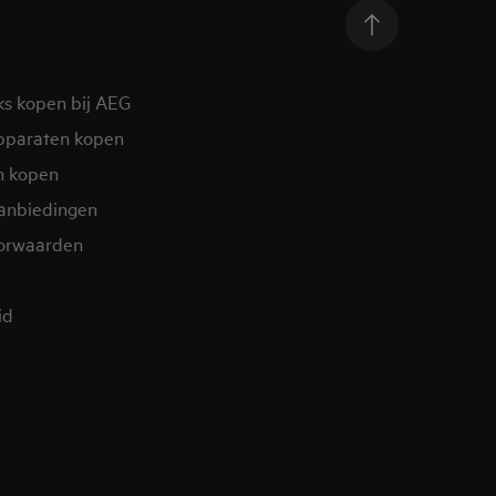
ks kopen bij AEG
pparaten kopen
n kopen
aanbiedingen
orwaarden
id