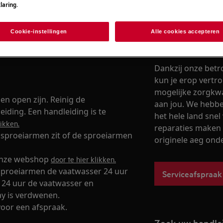
laring
.
Cookie-instellingen
Alle cookies accepteren
Service-afspra
Dankzij onze betr
kun je erop vertr
mogelijke zorgkwal
en open zijn. Reinig de
aan jou. We hebben
iding. Een handleiding is te
het hele land snel 
likken.
reparaties maken 
 sproeiarmen zit of de sproeiarmen
originele aeg ond
 onze webshop
door te hier klikken.
 sproeiarmen de vaatwasser 24 uur
Serviceafspraak
a 24 uur de vaatwasser en
ay is verdwenen.
oor een afspraak.