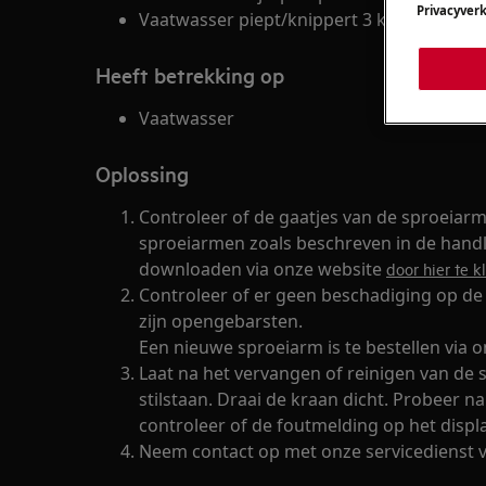
Privacyverk
Vaatwasser piept/knippert 3 keer.
Heeft betrekking op
Vaatwasser
Oplossing
Controleer of de gaatjes van de sproeiarm
sproeiarmen zoals beschreven in de handle
downloaden via onze website
door hier te k
Controleer of er geen beschadiging op de
zijn opengebarsten.
Een nieuwe sproeiarm is te bestellen via
Laat na het vervangen of reinigen van de
stilstaan. Draai de kraan dicht. Probeer n
controleer of de foutmelding op het displ
Neem contact op met onze servicedienst v