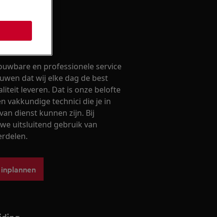
ak maken
ouwbare en professionele service
ouwen dat wij elke dag de best
iteit leveren. Dat is onze belofte
 vakkundige technici die je in
van dienst kunnen zijn. Bij
we uitsluitend gebruik van
erdelen.
 inplannen