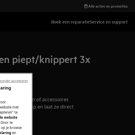
Alle acties en promoties
Boek een reparatie
Service en support
en piept/knippert 3x
 zonder accepteren
ccessoires
varing
serveonderdelen of accessoires
voor
n onze webshop en laat ze direct
 website met
epteren" te
ren.
 de website
 Door te
n op je browse-
klaring
en