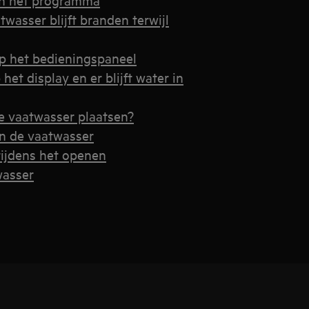
wasser blijft branden terwijl
p het bedieningspaneel
et display en er blijft water in
de vaatwasser plaatsen?
in de vaatwasser
tijdens het openen
wasser