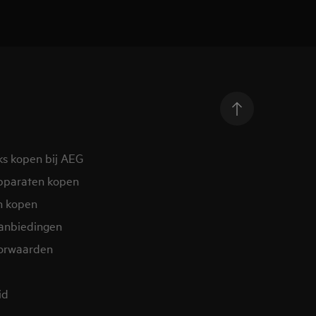
ks kopen bij AEG
pparaten kopen
n kopen
aanbiedingen
orwaarden
id