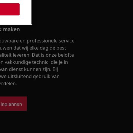
ak maken
ouwbare en professionele service
ouwen dat wij elke dag de best
iteit leveren. Dat is onze belofte
 vakkundige technici die je in
van dienst kunnen zijn. Bij
we uitsluitend gebruik van
erdelen.
 inplannen