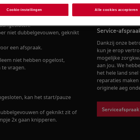
Cookie-instellingen
Alle cookies accepteren
 aangesloten.
Service-afspra
voer niet dubbelgevouwen, geknikt
Dankzij onze betr
oor een afspraak.
kun je erop vertr
mogelijke zorgkwal
leem niet hebben opgelost,
aan jou. We hebben
 te vragen.
het hele land snel 
reparaties maken 
originele aeg ond
ngesloten, kan het start/pauze
Serviceafspraak
dubbelgevouwen of geknikt zit of
ampje 2x gaan knipperen.