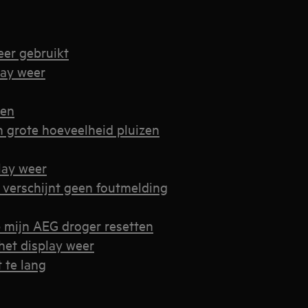
eer gebruikt
lay weer
gen
n grote hoeveelheid pluizen
lay weer
 verschijnt geen foutmelding
p mijn AEG droger resetten
het display weer
 te lang