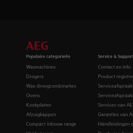
Populaire categorieën
Service & Suppor
Wasmachines
Contact en info
Drogers
Product registr
Was-droogcombinaties
Serviceafspraak
Ovens
Serviceafspraak
Kookplaten
Services van A
Afzuigkappen
Garanties van 
Compact inbouw range
Handleidingen 
Vaatwassers
Brochures down