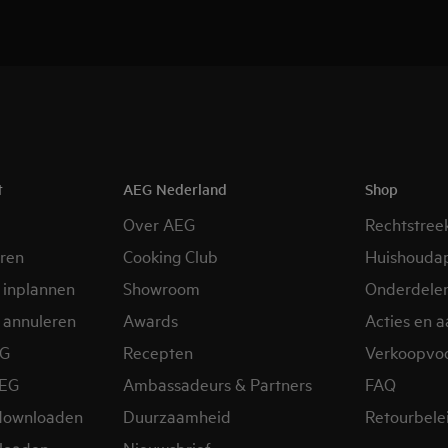
t
AEG Nederland
Shop
Over AEG
Rechtstree
eren
Cooking Club
Huishouda
 inplannen
Showroom
Onderdele
 annuleren
Awards
Acties en 
EG
Recepten
Verkoopvo
AEG
Ambassadeurs & Partners
FAQ
downloaden
Duurzaamheid
Retourbele
loaden
Nieuwsbrief